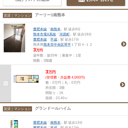
アーリー1南熊本
賃貸｜マンション
豊肥本線
「
南熊本
」駅 徒歩9分
熊本市電A系統
「
河原町
」駅 徒歩19分
豊肥本線
「
平成
」駅 徒歩17分
熊本県
熊本市中央区
琴平
１丁目４-１２
3
万円
築年数：築35年 ｜募集中：
1室
階数：3階建
3
万
円
(管理費・共益費 4,000円)
敷：0万円｜礼：0万円
所在階：3階
間取り：1K
面積：23.40㎡
グランドールハイム
賃貸｜マンション
豊肥本線
「
南熊本
」駅 徒歩13分
豊肥本線
「
平成
」駅 徒歩12分