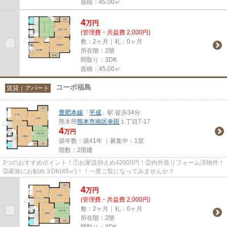
面積：45.00㎡
4
万
円
(管理費・共益費 2,000円)
敷：2ヶ月｜礼：0ヶ月
所在階：2階
間取り：3DK
面積：45.00㎡
コーポ福島
賃貸｜アパート
豊肥本線
「
平成
」駅 徒歩34分
熊本県
熊本市南区
幸田
１丁目7-17
4
万円
築年数：築41年 ｜募集中：
1室
階数：2階建
3つのおすすめポイント！①お家賃抑えめ42000円！②内外装リフォーム済物件！
③家族にお勧め３DK(45㎡)！！一度ご覧になってみませんか？
4
万
円
(管理費・共益費 2,000円)
敷：2ヶ月｜礼：0ヶ月
所在階：2階
間取り：3DK