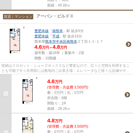
面積：45.00㎡
アーバン・ビルドⅡ
賃貸｜マンション
豊肥本線
「
南熊本
」駅 徒歩5分
豊肥本線
「
平成
」駅 徒歩16分
熊本県
熊本市中央区
南熊本
２丁目１１-１７
4.6
4.8
万円～
万円
築年数：築18年 ｜募集中：
2室
階数：10階建
収納はクロゼット・シューズボックスなど豊富なので、広々と空間を利用するこ
とも可能です☆共用部には敷地内ごみ置き場・エレベータなど様々な設備やサー
ビスが揃っているので便利です...
4.6
万
円
(管理費・共益費 3,500円)
敷：0万円｜礼：0万円
所在階：6階
間取り：1R
面積：28.26㎡
4.8
万
円
(管理費・共益費 3,500円)
敷：0万円｜礼：0万円