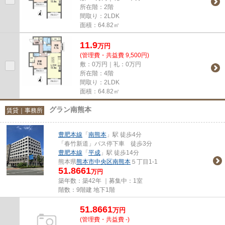
所在階：2階
間取り：2LDK
面積：64.82㎡
11.9
万
円
(管理費・共益費 9,500円)
敷：0万円｜礼：0万円
所在階：4階
間取り：2LDK
面積：64.82㎡
グラン南熊本
賃貸｜事務所
豊肥本線
「
南熊本
」駅 徒歩4分
「春竹新道」バス停下車 徒歩3分
豊肥本線
「
平成
」駅 徒歩14分
熊本県
熊本市中央区
南熊本
５丁目1-1
51.8661
万円
築年数：築42年 ｜募集中：
1室
階数：9階建 地下1階
51.8661
万
円
(管理費・共益費 -)