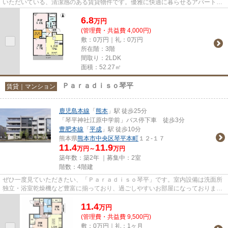
いただいている、清潔感のある賃貸物件です。優雅に快適に暮らせるアパートで
毎日快適な生活をおくりまし...
6.8
万
円
(管理費・共益費 4,000円)
敷：0万円｜礼：0万円
所在階：3階
間取り：2LDK
面積：52.27㎡
Ｐａｒａｄｉｓｏ琴平
賃貸｜マンション
鹿児島本線
「
熊本
」駅 徒歩25分
「琴平神社江原中学前」バス停下車 徒歩3分
豊肥本線
「
平成
」駅 徒歩10分
熊本県
熊本市中央区
琴平本町
１２-１７
11.4
11.9
万円～
万円
築年数：築2年 ｜募集中：
2室
階数：4階建
ぜひ一度見ていただきたい、「Ｐａｒａｄｉｓｏ琴平」です。室内設備は洗面所
独立・浴室乾燥機など豊富に揃っており、過ごしやすいお部屋になっておりま
す。エレベーターがある物件で...
11.4
万
円
(管理費・共益費 9,500円)
敷：0万円｜礼：1ヶ月