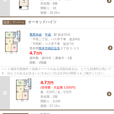
所在階：8階
間取り：1K
面積：28.26㎡
オーキッドハイツ
賃貸｜アパート
豊肥本線
「
平成
」駅 徒歩25分
「平田二丁目」バス停下車 徒歩9分
「平田町」バス停下車 徒歩7分
熊本県
熊本市南区
近見
３丁目３-３５
4.7
万円
築年数：築34年 ｜募集中：
1室
階数：2階建
ペット相談可能物件☆収納スペースのある洗面化粧台は、とても利便性が高いで
す。ゆとりのあるお住まいにすみたい方は2LDKの間取りをご検討ください。ル
ームシェアのご相談が可能なお部...
4.7
万
円
(管理費・共益費 3,000円)
敷：0万円｜礼：0万円
所在階：2階
間取り：2LDK
面積：57.13㎡