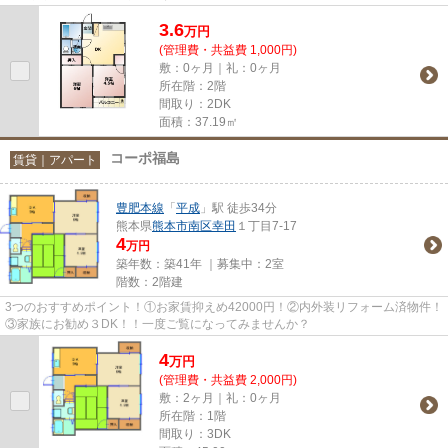
3.6
万
円
(管理費・共益費 1,000円)
敷：0ヶ月｜礼：0ヶ月
所在階：2階
間取り：2DK
面積：37.19㎡
コーポ福島
賃貸｜アパート
豊肥本線
「
平成
」駅 徒歩34分
熊本県
熊本市南区
幸田
１丁目7-17
4
万円
築年数：築41年 ｜募集中：
2室
階数：2階建
3つのおすすめポイント！①お家賃抑えめ42000円！②内外装リフォーム済物件！
③家族にお勧め３DK！！一度ご覧になってみませんか？
4
万
円
(管理費・共益費 2,000円)
敷：2ヶ月｜礼：0ヶ月
所在階：1階
間取り：3DK