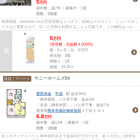
5
万円
築年数：築7年 ｜募集中：
1室
階数：9階建
新着情報：tamukae sixの空室情報ならコチラ。収納はクロゼット・シューズボッ
クスなど豊富なので、広々と空間を利用することも可能です。この物件はバルコ
ニー付きで、用途に合わせて...
5
万
円
(管理費・共益費 4,000円)
敷：0ヶ月｜礼：0万円
所在階：3階
間取り：1R
面積：29.25㎡
サニーホームズ88
賃貸｜アパート
豊肥本線
「
平成
」駅 徒歩39分
「御幸病院」バス停下車 徒歩3分
「友添〔御幸木部〕」バス停下車 徒歩7分
熊本県
熊本市南区
御幸笛田
３丁目３-６１
6.8
万円
築年数：築13年 ｜募集中：
1室
階数：3階建
近くのマックスバリュ 御幸笛田店まで徒歩6分で行けます。多くの方にご好評を