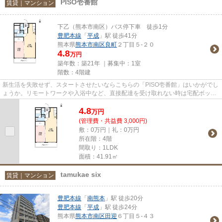
PISO壱番館
賃貸｜マンション
下乙（熊本市南区）バス停下車 徒歩1分
豊肥本線
「
平成
」駅 徒歩41分
熊本県
熊本市南区
良町
２丁目５-２０
4.8
万円
築年数：築21年 ｜募集中：
1室
階数：4階建
新生活を失敗せず、スタートさせたいならこちらの「PISO壱番館」はいかがでし
ょうか。リモートワークや入浴中など、直接配達を受け取れない時は宅配ボック
スに荷物が届きます。洗面所...
4.8
万
円
(管理費・共益費 3,000円)
敷：0万円｜礼：0万円
所在階：4階
間取り：1LDK
面積：41.91㎡
tamukae six
賃貸｜マンション
豊肥本線
「
南熊本
」駅 徒歩20分
豊肥本線
「
平成
」駅 徒歩24分
熊本県
熊本市南区
田迎
６丁目５-４３