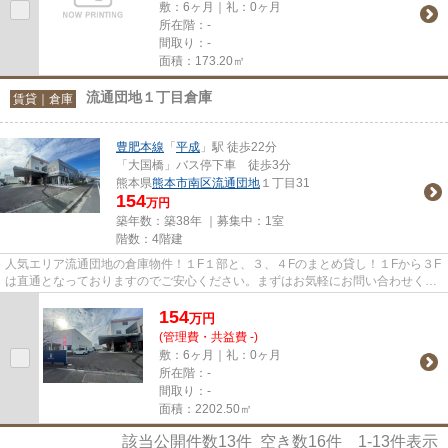
敷：6ヶ月｜礼：0ヶ月
所在階：-
間取り：-
面積：173.20㎡
流通団地１丁目倉庫
賃貸｜倉庫
豊肥本線
「
平成
」駅 徒歩22分
「大国橋」バス停下車 徒歩3分
熊本県
熊本市南区
流通団地
１丁目31
154
万円
築年数：築38年 ｜募集中：
1室
階数：4階建
人気エリア流通団地の倉庫物件！１F１部と、３、４Fのまとめ貸し！１Fから３F
は直通となっておりますのでご安心ください。まずはお気軽にお問い合わせくだ
さい☆
154
万
円
(管理費・共益費 -)
敷：6ヶ月｜礼：0ヶ月
所在階：-
間取り：-
面積：2202.50㎡
該当公開件数
13
件 空き数
16
件
1-13
件表示