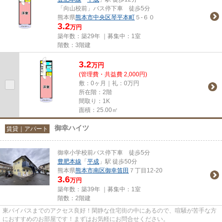
「向山校前」バス停下車 徒歩5分
熊本県
熊本市中央区
琴平本町
５-６０
3.2
万円
築年数：築29年 ｜募集中：
1室
階数：3階建
3.2
万
円
(管理費・共益費 2,000円)
敷：0ヶ月｜礼：0万円
所在階：2階
間取り：1K
面積：25.00㎡
御幸ハイツ
賃貸｜アパート
御幸小学校前バス停下車 徒歩5分
豊肥本線
「
平成
」駅 徒歩50分
熊本県
熊本市南区
御幸笛田
７丁目12-20
3.6
万円
築年数：築39年 ｜募集中：
1室
階数：2階建
東バイパスまでのアクセス良好！閑静な住宅街の中にあるので、喧騒が苦手な方
におすすめのお部屋です！まずはお気軽にお問合せください。