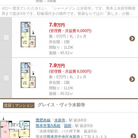
階数：3階建
ぜひ一度見ていただきたい、「シャーメゾン 上水前寺」です。熊本上水前寺郵便
局まで徒歩3分です。駐輪場付きの物件です。新築ならではの「新しさ」が魅
力。快適な暮らしがしたいとお...
7.9
万
円
(管理費・共益費 8,000円)
敷：0万円｜礼：2ヶ月
所在階：1階
間取り：1LDK
面積：45.52㎡
7.9
万
円
(管理費・共益費 8,000円)
敷：0万円｜礼：2ヶ月
所在階：1階
間取り：1LDK
面積：45.52㎡
グレイス・ヴィラ水前寺
賃貸｜マンション
豊肥本線
「
水前寺
」駅 徒歩6分
熊本市電A系統
「
国府
」駅 徒歩5分
「水前寺駅前」バス停下車 徒歩5分
熊本県
熊本市中央区
水前寺
１丁目３３-１３