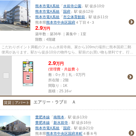
熊本市電A系統
「
水前寺公園
」駅 徒歩10分
熊本市電A系統
「
国府
」駅 徒歩12分
熊本市電A系統
「
市立体育館前
」駅 徒歩11分
熊本県
熊本市中央区
国府
４丁目４-３
2.9
万円
築年数：築36年 ｜募集中：
1室
階数：4階建
こだわりポイント満載のフォルム水前寺南。家から109mの場所に熊本国府二郵
便局があります。駅から徒歩10分の物件なら、駅前のお買い物も便利です。行く
先に応じて経路を選べる、2駅利...
2.9
万
円
(管理費・共益費 -)
敷：0ヶ月｜礼：0万円
所在階：2階
間取り：1K
面積：25.16㎡
エアリー・ラブⅡ Ａ
賃貸｜アパート
豊肥本線
「
南熊本
」駅 徒歩13分
豊肥本線
「
新水前寺
」駅 徒歩16分
熊本市電A系統
「
国府
」駅 徒歩21分
熊本県
熊本市中央区
国府本町
４番８号