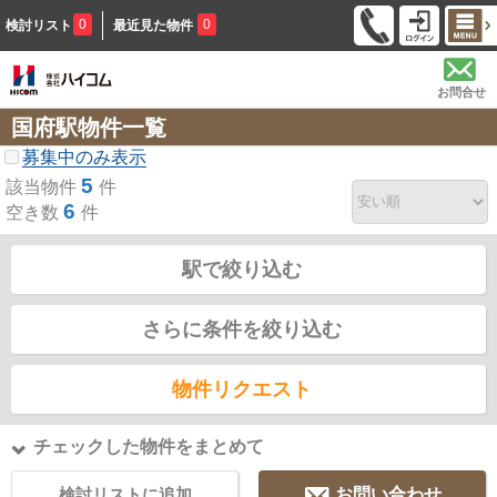
0
0
検討リスト
最近見た物件
お問合せ
国府駅物件一覧
募集中のみ表示
5
該当物件
件
6
空き数
件
駅で絞り込む
さらに条件を絞り込む
物件リクエスト
チェックした物件をまとめて
検討リストに追加
お問い合わせ