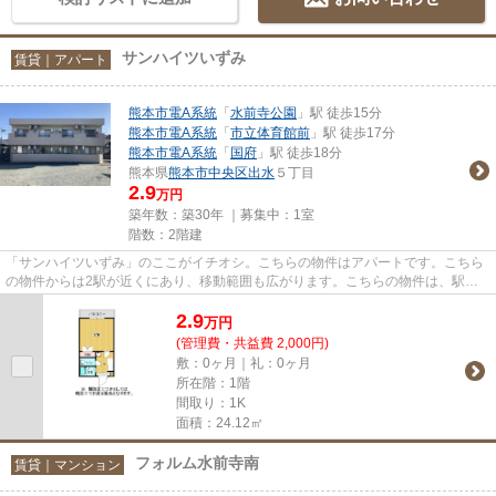
サンハイツいずみ
賃貸｜アパート
熊本市電A系統
「
水前寺公園
」駅 徒歩15分
熊本市電A系統
「
市立体育館前
」駅 徒歩17分
熊本市電A系統
「
国府
」駅 徒歩18分
熊本県
熊本市中央区
出水
５丁目
2.9
万円
築年数：築30年 ｜募集中：
1室
階数：2階建
「サンハイツいずみ」のここがイチオシ。こちらの物件はアパートです。こちら
の物件からは2駅が近くにあり、移動範囲も広がります。こちらの物件は、駅へ
も徒歩15分と歩いてアクセスで...
2.9
万
円
(管理費・共益費 2,000円)
敷：0ヶ月｜礼：0ヶ月
所在階：1階
間取り：1K
面積：24.12㎡
フォルム水前寺南
賃貸｜マンション