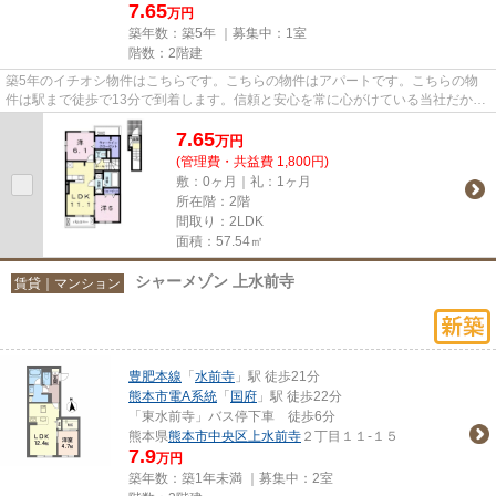
7.65
万円
築年数：築5年 ｜募集中：
1室
階数：2階建
築5年のイチオシ物件はこちらです。こちらの物件はアパートです。こちらの物
件は駅まで徒歩で13分で到着します。信頼と安心を常に心がけている当社だから
こそ、ご紹介できる熊本市中央...
7.65
万
円
(管理費・共益費 1,800円)
敷：0ヶ月｜礼：1ヶ月
所在階：2階
間取り：2LDK
面積：57.54㎡
シャーメゾン 上水前寺
賃貸｜マンション
豊肥本線
「
水前寺
」駅 徒歩21分
熊本市電A系統
「
国府
」駅 徒歩22分
「東水前寺」バス停下車 徒歩6分
熊本県
熊本市中央区
上水前寺
２丁目１１-１５
7.9
万円
築年数：築1年未満 ｜募集中：
2室