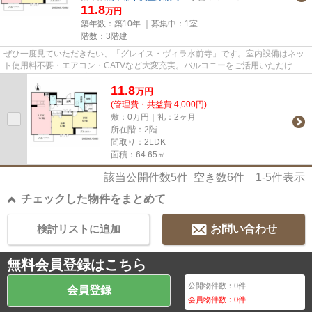
11.8
万円
築年数：築10年 ｜募集中：
1室
階数：3階建
ぜひ一度見ていただきたい、「グレイス・ヴィラ水前寺」です。室内設備はネッ
ト使用料不要・エアコン・CATVなど大変充実。バルコニーをご活用いただけま
す。マンションタイプのお部屋...
11.8
万
円
(管理費・共益費 4,000円)
敷：0万円｜礼：2ヶ月
所在階：2階
間取り：2LDK
面積：64.65㎡
該当公開件数
5
件 空き数
6
件
1-5
件表示
チェックした物件をまとめて
検討リストに追加
お問い合わせ
無料会員登録はこちら
公開物件数：
0
件
会員登録
会員物件数：
0
件