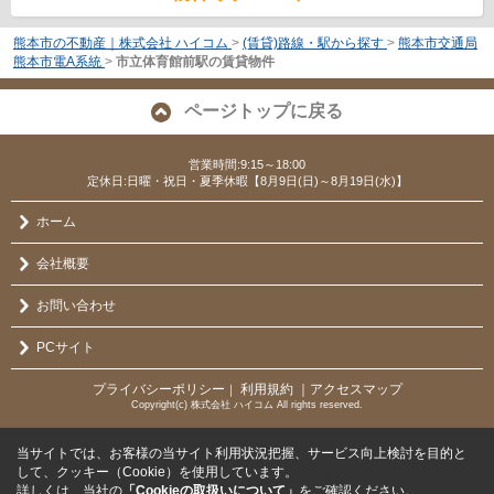
熊本市の不動産｜株式会社 ハイコム
>
(賃貸)路線・駅から探す
>
熊本市交通局
熊本市電A系統
>
市立体育館前駅の賃貸物件
ページトップに戻る
営業時間:9:15～18:00
定休日:日曜・祝日・夏季休暇【8月9日(日)～8月19日(水)】
ホーム
会社概要
お問い合わせ
PCサイト
プライバシーポリシー
利用規約
｜アクセスマップ
｜
Copyright(c) 株式会社 ハイコム All rights reserved.
当サイトでは、お客様の当サイト利用状況把握、サービス向上検討を目的と
して、クッキー（Cookie）を使用しています。
詳しくは、当社の
「Cookieの取扱いについて」
をご確認ください。