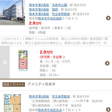
熊本市電A系統
「
水前寺公園
」駅 徒歩10分
熊本市電A系統
「
国府
」駅 徒歩12分
熊本市電A系統
「
市立体育館前
」駅 徒歩11分
熊本県
熊本市中央区
国府
４丁目４-３
2.9
万円
築年数：築36年 ｜募集中：
1室
階数：4階建
こだわりポイント満載のフォルム水前寺南。家から109mの場所に熊本国府二郵
便局があります。駅から徒歩10分の物件なら、駅前のお買い物も便利です。行く
先に応じて経路を選べる、2駅利...
2.9
万
円
(管理費・共益費 -)
敷：0ヶ月｜礼：0万円
所在階：2階
間取り：1K
面積：25.16㎡
アメニティ出水Ⅲ
賃貸｜アパート
熊本市電A系統
「
市立体育館前
」駅 徒歩15分
「江津遊園地前〔湧心館高校〕」バス停下車 徒歩4分
「湧心館高校前」バス停下車 徒歩5分
熊本県
熊本市中央区
出水
４丁目３-１５