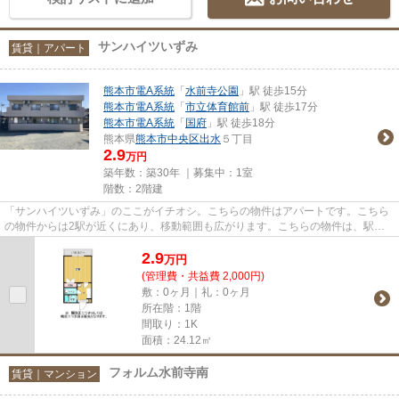
サンハイツいずみ
賃貸｜アパート
熊本市電A系統
「
水前寺公園
」駅 徒歩15分
熊本市電A系統
「
市立体育館前
」駅 徒歩17分
熊本市電A系統
「
国府
」駅 徒歩18分
熊本県
熊本市中央区
出水
５丁目
2.9
万円
築年数：築30年 ｜募集中：
1室
階数：2階建
「サンハイツいずみ」のここがイチオシ。こちらの物件はアパートです。こちら
の物件からは2駅が近くにあり、移動範囲も広がります。こちらの物件は、駅へ
も徒歩15分と歩いてアクセスで...
2.9
万
円
(管理費・共益費 2,000円)
敷：0ヶ月｜礼：0ヶ月
所在階：1階
間取り：1K
面積：24.12㎡
フォルム水前寺南
賃貸｜マンション