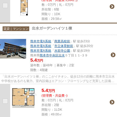
敷：0万円｜礼：0万円
所在階：6階
間取り：1DK
面積：29.58㎡
出水ガーデンハイツ１棟
賃貸｜マンション
熊本市電A系統
「
商業高校前
」駅 徒歩23分
熊本市電A系統
「
市立体育館前
」駅 徒歩20分
熊本市電A系統
「
水前寺公園
」駅 徒歩19分
熊本県
熊本市中央区
出水
５丁目１１-３９
5.4
万円
築年数：築48年 ｜募集中：
2室
階数：4階建
「出水ガーデンハイツ１棟」のここがイチオシ。徒歩12分の距離に熊本市立出水
中学校があるのも魅力。室内設備はエアコン・フローリングなど充実した設備を
備え付けています。マンショ...
5.4
万
円
(管理費・共益費 -)
敷：0万円｜礼：0万円
所在階：2階
間取り：1LDK
面積：49.00㎡