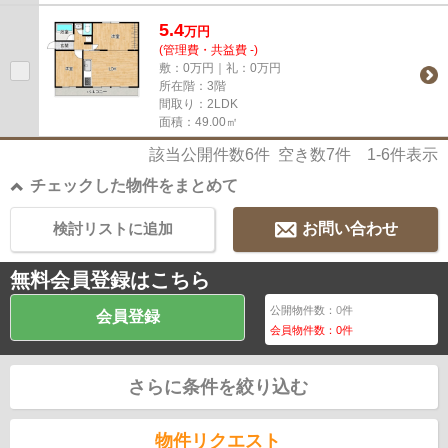
5.4
万
円
(管理費・共益費 -)
敷：0万円｜礼：0万円
所在階：3階
間取り：2LDK
面積：49.00㎡
該当公開件数
6
件 空き数
7
件
1-6
件表示
チェックした物件をまとめて
検討リストに追加
お問い合わせ
無料会員登録はこちら
公開物件数：
0
件
会員登録
会員物件数：
0
件
さらに条件を絞り込む
物件リクエスト