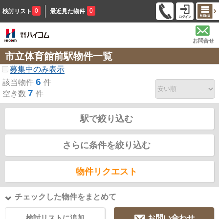
0
0
検討リスト
最近見た物件
お問合せ
市立体育館前駅物件一覧
募集中のみ表示
6
該当物件
件
7
空き数
件
駅で絞り込む
さらに条件を絞り込む
物件リクエスト
チェックした物件をまとめて
検討リストに追加
お問い合わせ