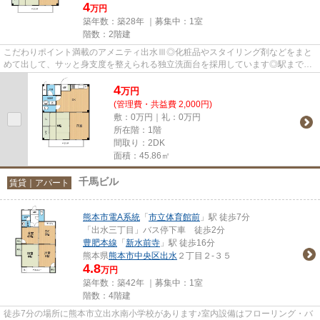
4
万円
築年数：築28年 ｜募集中：
1室
階数：2階建
こだわりポイント満載のアメニティ出水Ⅲ◎化粧品やスタイリング剤などをまと
めて出して、サッと身支度を整えられる独立洗面台を採用しています◎駅まで徒
歩15分の物件です◎ダイニングキ...
4
万
円
(管理費・共益費 2,000円)
敷：0万円｜礼：0万円
所在階：1階
間取り：2DK
面積：45.86㎡
千馬ビル
賃貸｜アパート
熊本市電A系統
「
市立体育館前
」駅 徒歩7分
「出水三丁目」バス停下車 徒歩2分
豊肥本線
「
新水前寺
」駅 徒歩16分
熊本県
熊本市中央区
出水
２丁目２-３５
4.8
万円
築年数：築42年 ｜募集中：
1室
階数：4階建
徒歩7分の場所に熊本市立出水南小学校があります♪室内設備はフローリング・バ