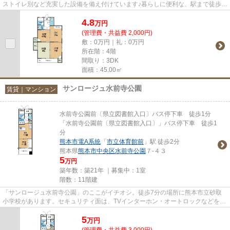
ストイレ別など充実した設備を備え付けています♪暮らしに便利な、駅まで徒歩7
分の物件です♪角部屋の物件で...
4.8
万
円
(管理費・共益費 2,000円)
敷：0万円｜礼：0万円
所在階：4階
間取り：3DK
面積：45.00㎡
サンロージュ水前寺公園
賃貸｜マンション
水前寺公園前〔県立図書館入口〕バス停下車 徒歩1分
「水前寺公園前〔県立図書館入口〕」バス停下車 徒歩1
分
熊本市電A系統
「
市立体育館前
」駅 徒歩2分
熊本県
熊本市中央区
水前寺公園
７-４３
5
万円
築年数：築21年 ｜募集中：
1室
階数：11階建
「サンロージュ水前寺公園」のここがイチオシ。徒歩7分の場所に熊本市立砂取
小学校があります。セキュリティ面は、TVインターホン・オートロックなどを設
置しているので安全面でも優れ...
5
万
円
(管理費・共益費 3,000円)