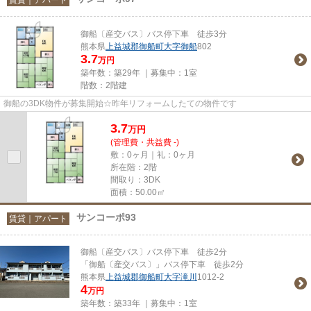
御船〔産交バス〕バス停下車 徒歩3分
熊本県
上益城郡御船町
大字御船
802
3.7
万円
築年数：築29年 ｜募集中：
1室
階数：2階建
御船の3DK物件が募集開始☆昨年リフォームしたての物件です
3.7
万
円
(管理費・共益費 -)
敷：0ヶ月｜礼：0ヶ月
所在階：2階
間取り：3DK
面積：50.00㎡
サンコーポ93
賃貸｜アパート
御船〔産交バス〕バス停下車 徒歩2分
「御船〔産交バス〕」バス停下車 徒歩2分
熊本県
上益城郡御船町
大字滝川
1012-2
4
万円
築年数：築33年 ｜募集中：
1室