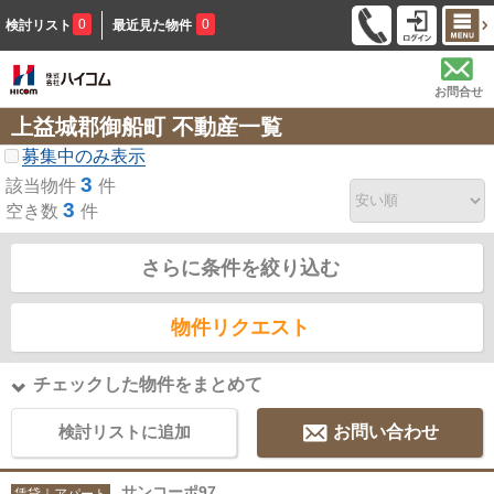
0
0
検討リスト
最近見た物件
お問合せ
上益城郡御船町 不動産一覧
募集中のみ表示
3
該当物件
件
3
空き数
件
さらに条件を絞り込む
物件リクエスト
チェックした物件をまとめて
検討リストに追加
お問い合わせ
サンコーポ97
賃貸｜アパート