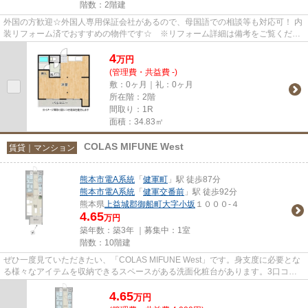
階数：2階建
外国の方歓迎☆外国人専用保証会社があるので、母国語での相談等も対応可！ 内
装リフォーム済でおすすめの物件です☆ ※リフォーム詳細は備考をご覧くださ
い
4
万
円
(管理費・共益費 -)
敷：0ヶ月｜礼：0ヶ月
所在階：2階
間取り：1R
面積：34.83㎡
COLAS MIFUNE West
賃貸｜マンション
熊本市電A系統
「
健軍町
」駅 徒歩87分
熊本市電A系統
「
健軍交番前
」駅 徒歩92分
熊本県
上益城郡御船町
大字小坂
１０００-４
4.65
万円
築年数：築3年 ｜募集中：
1室
階数：10階建
ぜひ一度見ていただきたい、「COLAS MIFUNE West」です。身支度に必要とな
る様々なアイテムを収納できるスペースがある洗面化粧台があります。3口コン
ロ付きの物件なので、料理を同時...
4.65
万
円