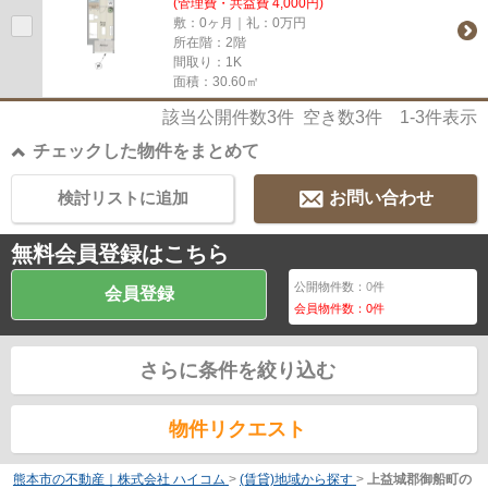
(管理費・共益費 4,000円)
敷：0ヶ月｜礼：0万円
所在階：2階
間取り：1K
面積：30.60㎡
該当公開件数
3
件 空き数
3
件
1-3
件表示
チェックした物件をまとめて
検討リストに追加
お問い合わせ
無料会員登録はこちら
公開物件数：
0
件
会員登録
会員物件数：
0
件
さらに条件を絞り込む
物件リクエスト
熊本市の不動産｜株式会社 ハイコム
>
(賃貸)地域から探す
>
上益城郡御船町の