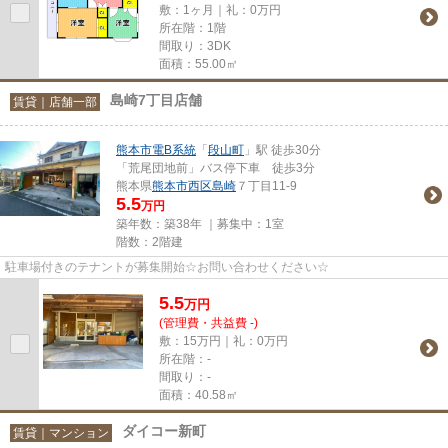
敷：1ヶ月｜礼：0万円
所在階：1階
間取り：3DK
面積：55.00㎡
島崎7丁目店舗
賃貸｜店舗一部
熊本市電B系統
「
段山町
」駅 徒歩30分
「荒尾団地前」バス停下車 徒歩3分
熊本県
熊本市西区
島崎
７丁目11-9
5.5
万円
築年数：築38年 ｜募集中：
1室
階数：2階建
駐車場付きのテナントが募集開始☆お問い合わせください☆
5.5
万
円
(管理費・共益費 -)
敷：15万円｜礼：0万円
所在階：-
間取り：-
面積：40.58㎡
ダイコー新町
賃貸｜マンション