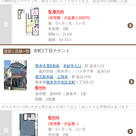
の物件はアパートです。駅まで歩いてアクセスできる、徒歩5分の距離に立地す
る物件です。平成30年築の物件...
5.9
万
円
(管理費・共益費 1,800円)
敷：0ヶ月｜礼：1ヶ月
所在階：2階
間取り：2LDK
面積：62.33㎡
京町1丁目テナント
賃貸｜店舗一部
熊本市電B系統
「
本妙寺入口
」駅 徒歩11分
「裁判所前［熊本市］」バス停下車 徒歩1分
鹿児島本線
「
上熊本
」駅 徒歩14分
熊本県
熊本市中央区
京町
１丁目6-22
6
万円
築年数：築49年 ｜募集中：
1室
階数：2階建
ネイルサロンOK♪大きな窓があり日当たりがよくあたたかな雰囲気があります！
6
万
円
(管理費・共益費 -)
敷：0ヶ月｜礼：3ヶ月
所在階：2階