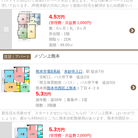
バストイレ別なので浴室のスペースを広く使えます。今なら駐車スペース1台分
空いております。JR熊本駅の方向に向かう道路の住宅を解消するため西廻りパイ
パスも開通しました。渋滞緩和...
4.5
万
円
(管理費・共益費 1,000円)
敷：0ヶ月｜礼：0ヶ月
所在階：1階
間取り：2DK
面積：49.00㎡
メゾン上熊本
賃貸｜アパート
熊本市電B系統
「
本妙寺入口
」駅 徒歩7分
「京町口」バス停下車 徒歩2分
「県立体育館前〔バス〕」バス停下車 徒歩3分
熊本県
熊本市西区
上熊本
１丁目４-２６
5.3
万円
築年数：築38年 ｜募集中：
1室
階数：3階建
新生活を失敗せず、スタートさせたいならこちらの「メゾン上熊本」はいかがで
しょうか。家から446mのところに熊本京町郵便局があります。熊本市西区や熊
本市電B系統本妙寺入口付近であ...
5.3
万
円
(管理費・共益費 2,000円)