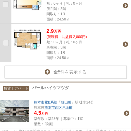
敷：0ヶ月｜礼：0ヶ月
所在階：3階
間取り：1R
面積：24.50㎡
2.9
万
円
(管理費・共益費 2,000円)
敷：0ヶ月｜礼：0ヶ月
所在階：5階
間取り：1R
面積：24.50㎡
全5件を表示する
パールハイツマツダ
賃貸｜アパート
熊本市電B系統
「
段山町
」駅 徒歩24分
熊本県
熊本市西区
戸坂町
4.5
万円
築年数：築28年 ｜募集中：
1室
階数：2階建