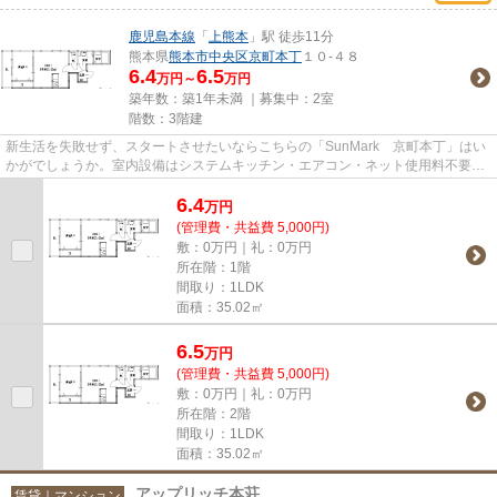
鹿児島本線
「
上熊本
」駅 徒歩11分
熊本県
熊本市中央区
京町本丁
１０-４８
6.4
6.5
万円～
万円
築年数：築1年未満 ｜募集中：
2室
階数：3階建
新生活を失敗せず、スタートさせたいならこちらの「SunMark 京町本丁」はい
かがでしょうか。室内設備はシステムキッチン・エアコン・ネット使用料不要な
どが揃っており、とても充実し...
6.4
万
円
(管理費・共益費 5,000円)
敷：0万円｜礼：0万円
所在階：1階
間取り：1LDK
面積：35.02㎡
6.5
万
円
(管理費・共益費 5,000円)
敷：0万円｜礼：0万円
所在階：2階
間取り：1LDK
面積：35.02㎡
アップリッチ本荘
賃貸｜マンション