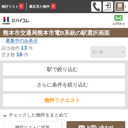
0
0
検討リスト
最近見た物件
お問合せ
熊本市交通局熊本市電B系統の駅選択画面
募集中のみ表示
13
該当物件
件
18
空き数
件
駅で絞り込む
さらに条件を絞り込む
物件リクエスト
チェックした物件をまとめて
検討リストに追加
お問い合わせ