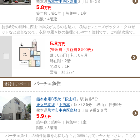
熊本県
熊本市中央区
新町
３丁目６-２９
5.8
万円
築年数：築1年 ｜募集中：
1室
階数：4階建
徒歩6分の距離に西山中学校があるのも魅力。収納はシューズボックス・クロゼ
ットなど豊富なので、衣類や履き物の整理がしやすく便利です。ご相談次第でペ
ットと暮らせる、ペット相談可...
5.8
万
円
(管理費・共益費 8,500円)
敷：0万円｜礼：0ヶ月
所在階：2階
間取り：1R
面積：33.22㎡
パーチェ魚住
賃貸｜アパート
熊本市電B系統
「
段山町
」駅 徒歩5分
鹿児島本線
「
上熊本
」駅 バス5分 「段山」 停歩6分
熊本県
熊本市中央区
島崎
１丁目９番２６号
5.9
万円
築年数：築8年 ｜募集中：
1室
階数：3階建
「パーチェ魚住」の物件情報をお探しならお気軽にお問い合わせ下さい。こちら