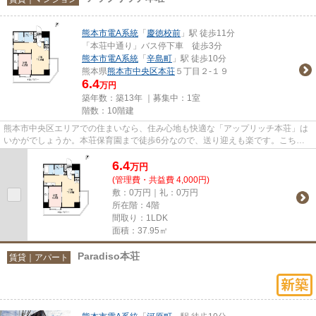
熊本市電A系統
「
慶徳校前
」駅 徒歩11分
「本荘中通り」バス停下車 徒歩3分
熊本市電A系統
「
辛島町
」駅 徒歩10分
熊本県
熊本市中央区
本荘
５丁目２-１９
6.4
万円
築年数：築13年 ｜募集中：
1室
階数：10階建
熊本市中央区エリアでの住まいなら、住み心地も快適な「アップリッチ本荘」は
いかがでしょうか。本荘保育園まで徒歩6分なので、送り迎えも楽です。こちら
はエレベーター付き物件です。...
6.4
万
円
(管理費・共益費 4,000円)
敷：0万円｜礼：0万円
所在階：4階
間取り：1LDK
面積：37.95㎡
Paradiso本荘
賃貸｜アパート