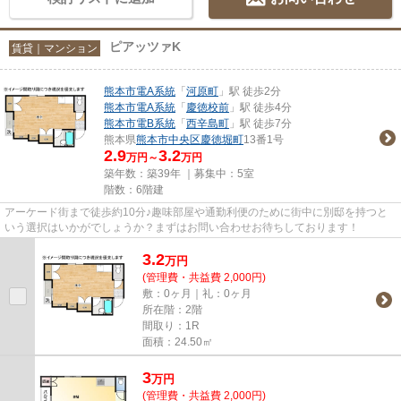
ピアッツァK
賃貸｜マンション
熊本市電A系統
「
河原町
」駅 徒歩2分
熊本市電A系統
「
慶徳校前
」駅 徒歩4分
熊本市電B系統
「
西辛島町
」駅 徒歩7分
熊本県
熊本市中央区
慶徳堀町
13番1号
2.9
3.2
万円～
万円
築年数：築39年 ｜募集中：
5室
階数：6階建
アーケード街まで徒歩約10分♪趣味部屋や通勤利便のために街中に別邸を持つと
いう選択はいかがでしょうか？まずはお問い合わせお待ちしております！
3.2
万
円
(管理費・共益費 2,000円)
敷：0ヶ月｜礼：0ヶ月
所在階：2階
間取り：1R
面積：24.50㎡
3
万
円
(管理費・共益費 2,000円)