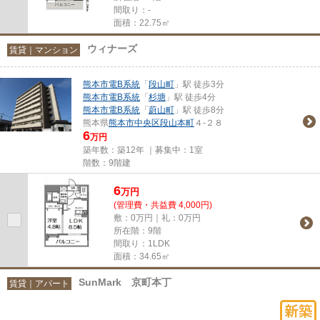
間取り：-
面積：22.75㎡
ウィナーズ
賃貸｜マンション
熊本市電B系統
「
段山町
」駅 徒歩3分
熊本市電B系統
「
杉塘
」駅 徒歩4分
熊本市電B系統
「
蔚山町
」駅 徒歩8分
熊本県
熊本市中央区
段山本町
４-２８
6
万円
築年数：築12年 ｜募集中：
1室
階数：9階建
6
万
円
(管理費・共益費 4,000円)
敷：0万円｜礼：0万円
所在階：9階
間取り：1LDK
面積：34.65㎡
SunMark 京町本丁
賃貸｜アパート