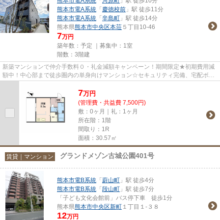
熊本市電A系統
「
河原町
」駅 徒歩10分
熊本市電A系統
「
慶徳校前
」駅 徒歩11分
熊本市電A系統
「
辛島町
」駅 徒歩14分
熊本県
熊本市中央区
本荘
５丁目10-46
7
万円
築年数：予定 ｜募集中：
1室
階数：3階建
新築マンションで仲介手数料０・礼金減額キャンペーン！期間限定★初期費用減
額中！中心部まで徒歩圏内の単身向けマンション☆セキュリティ完備、宅配ボッ
クス、インターネット無料で即...
7
万
円
(管理費・共益費 7,500円)
敷：0ヶ月｜礼：1ヶ月
所在階：1階
間取り：1R
面積：30.57㎡
グランドメゾン古城公園401号
賃貸｜マンション
熊本市電B系統
「
蔚山町
」駅 徒歩4分
熊本市電B系統
「
段山町
」駅 徒歩7分
「子ども文化会館前」バス停下車 徒歩1分
熊本県
熊本市中央区
新町
１丁目１-３８
12
万円