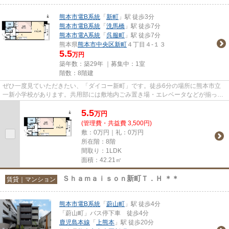
熊本市電B系統
「
新町
」駅 徒歩3分
熊本市電B系統
「
洗馬橋
」駅 徒歩7分
熊本市電A系統
「
呉服町
」駅 徒歩7分
熊本県
熊本市中央区
新町
４丁目４-１３
5.5
万円
築年数：築29年 ｜募集中：
1室
階数：8階建
ぜひ一度見ていただきたい、「ダイコー新町」です。徒歩6分の場所に熊本市立
一新小学校があります。共用部には敷地内ごみ置き場・エレベータなどが揃って
おり、とても充実しています。...
5.5
万
円
(管理費・共益費 3,500円)
敷：0万円｜礼：0万円
所在階：8階
間取り：1LDK
面積：42.21㎡
Ｓｈａｍａｉｓｏｎ新町Ｔ．Ｈ ＊＊
賃貸｜マンション
熊本市電B系統
「
蔚山町
」駅 徒歩4分
「蔚山町」バス停下車 徒歩4分
鹿児島本線
「
上熊本
」駅 徒歩20分