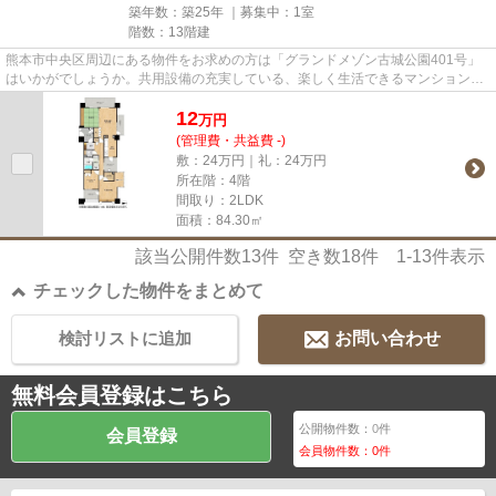
築年数：築25年 ｜募集中：
1室
階数：13階建
熊本市中央区周辺にある物件をお求めの方は「グランドメゾン古城公園401号」
はいかがでしょうか。共用設備の充実している、楽しく生活できるマンションで
す。お車をお持ちの方に駐車ス...
12
万
円
(管理費・共益費 -)
敷：24万円｜礼：24万円
所在階：4階
間取り：2LDK
面積：84.30㎡
該当公開件数
13
件 空き数
18
件
1-13
件表示
チェックした物件をまとめて
検討リストに追加
お問い合わせ
無料会員登録はこちら
公開物件数：
0
件
会員登録
会員物件数：
0
件