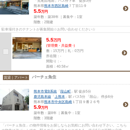
「荒尾団地前」バス停下車 徒歩3分
熊本県
熊本市西区
島崎
７丁目11-9
5.5
万円
築年数：築38年 ｜募集中：
1室
階数：2階建
駐車場付きのテナントが募集開始☆お問い合わせください☆
5.5
万
円
(管理費・共益費 -)
敷：15万円｜礼：0万円
所在階：-
間取り：-
面積：40.58㎡
パーチェ魚住
賃貸｜アパート
熊本市電B系統
「
段山町
」駅 徒歩5分
鹿児島本線
「
上熊本
」駅 バス5分 「段山」 停歩6分
熊本県
熊本市中央区
島崎
１丁目９番２６号
5.9
万円
築年数：築8年 ｜募集中：
1室
階数：3階建
「パーチェ魚住」の物件情報をお探しならお気軽にお問い合わせ下さい。こちら