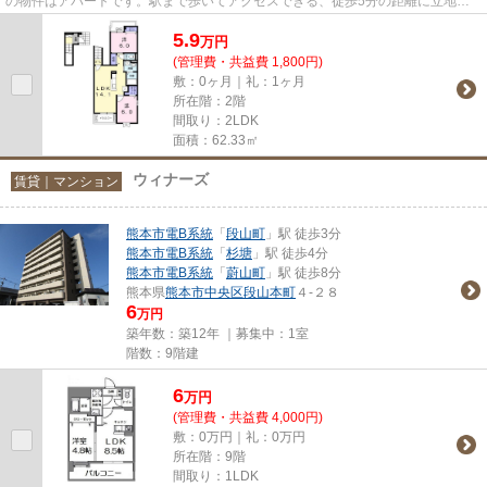
の物件はアパートです。駅まで歩いてアクセスできる、徒歩5分の距離に立地す
る物件です。平成30年築の物件...
5.9
万
円
(管理費・共益費 1,800円)
敷：0ヶ月｜礼：1ヶ月
所在階：2階
間取り：2LDK
面積：62.33㎡
ウィナーズ
賃貸｜マンション
熊本市電B系統
「
段山町
」駅 徒歩3分
熊本市電B系統
「
杉塘
」駅 徒歩4分
熊本市電B系統
「
蔚山町
」駅 徒歩8分
熊本県
熊本市中央区
段山本町
４-２８
6
万円
築年数：築12年 ｜募集中：
1室
階数：9階建
6
万
円
(管理費・共益費 4,000円)
敷：0万円｜礼：0万円
所在階：9階
間取り：1LDK