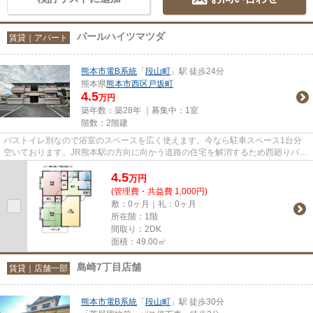
パールハイツマツダ
賃貸｜アパート
熊本市電B系統
「
段山町
」駅 徒歩24分
熊本県
熊本市西区
戸坂町
4.5
万円
築年数：築28年 ｜募集中：
1室
階数：2階建
バストイレ別なので浴室のスペースを広く使えます。今なら駐車スペース1台分
空いております。JR熊本駅の方向に向かう道路の住宅を解消するため西廻りパイ
パスも開通しました。渋滞緩和...
4.5
万
円
(管理費・共益費 1,000円)
敷：0ヶ月｜礼：0ヶ月
所在階：1階
間取り：2DK
面積：49.00㎡
島崎7丁目店舗
賃貸｜店舗一部
熊本市電B系統
「
段山町
」駅 徒歩30分