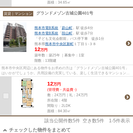
面積：34.65㎡
グランドメゾン古城公園401号
賃貸｜マンション
熊本市電B系統
「
蔚山町
」駅 徒歩4分
熊本市電B系統
「
段山町
」駅 徒歩7分
「子ども文化会館前」バス停下車 徒歩1分
熊本県
熊本市中央区
新町
１丁目１-３８
12
万円
築年数：築25年 ｜募集中：
1室
階数：13階建
熊本市中央区周辺にある物件をお求めの方は「グランドメゾン古城公園401号」
はいかがでしょうか。共用設備の充実している、楽しく生活できるマンションで
す。お車をお持ちの方に駐車ス...
12
万
円
(管理費・共益費 -)
敷：24万円｜礼：24万円
所在階：4階
間取り：2LDK
面積：84.30㎡
該当公開件数
5
件 空き数
5
件
1-5
件表示
チェックした物件をまとめて