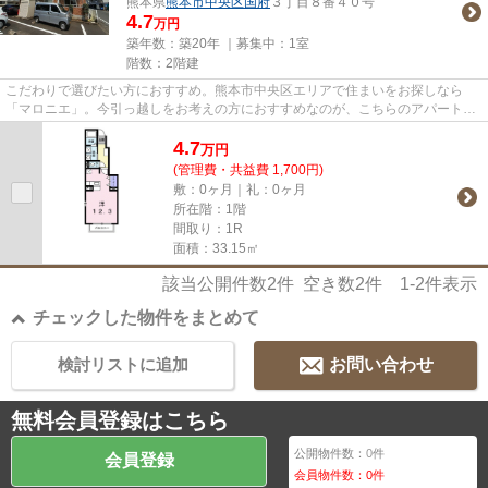
熊本県
熊本市中央区
国府
３丁目８番４０号
4.7
万円
築年数：築20年 ｜募集中：
1室
階数：2階建
こだわりで選びたい方におすすめ。熊本市中央区エリアで住まいをお探しなら
「マロニエ」。今引っ越しをお考えの方におすすめなのが、こちらのアパートで
す。幅広い層に好評な、駅から...
4.7
万
円
(管理費・共益費 1,700円)
敷：0ヶ月｜礼：0ヶ月
所在階：1階
間取り：1R
面積：33.15㎡
該当公開件数
2
件 空き数
2
件
1-2
件表示
チェックした物件をまとめて
検討リストに追加
お問い合わせ
無料会員登録はこちら
公開物件数：
0
件
会員登録
会員物件数：
0
件