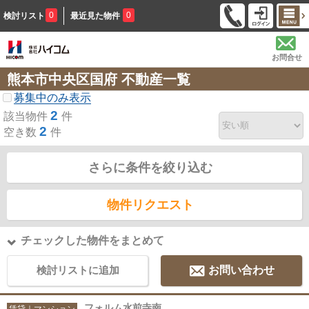
0
0
検討リスト
最近見た物件
お問合せ
熊本市中央区国府 不動産一覧
募集中のみ表示
2
該当物件
件
2
空き数
件
さらに条件を絞り込む
物件リクエスト
チェックした物件をまとめて
検討リストに追加
お問い合わせ
フォルム水前寺南
賃貸｜マンション