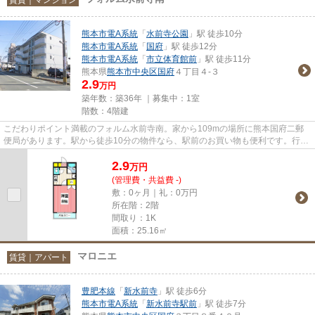
熊本市電A系統
「
水前寺公園
」駅 徒歩10分
熊本市電A系統
「
国府
」駅 徒歩12分
熊本市電A系統
「
市立体育館前
」駅 徒歩11分
熊本県
熊本市中央区
国府
４丁目４-３
2.9
万円
築年数：築36年 ｜募集中：
1室
階数：4階建
こだわりポイント満載のフォルム水前寺南。家から109mの場所に熊本国府二郵
便局があります。駅から徒歩10分の物件なら、駅前のお買い物も便利です。行く
先に応じて経路を選べる、2駅利...
2.9
万
円
(管理費・共益費 -)
敷：0ヶ月｜礼：0万円
所在階：2階
間取り：1K
面積：25.16㎡
マロニエ
賃貸｜アパート
豊肥本線
「
新水前寺
」駅 徒歩6分
熊本市電A系統
「
新水前寺駅前
」駅 徒歩7分