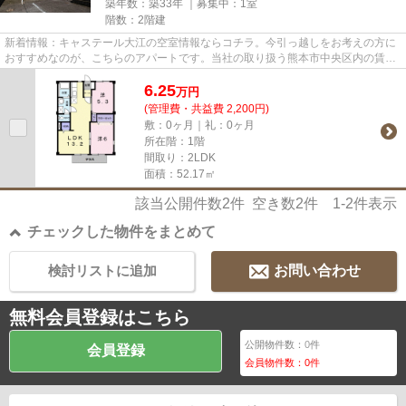
築年数：築33年 ｜募集中：
1室
階数：2階建
新着情報：キャステール大江の空室情報ならコチラ。今引っ越しをお考えの方に
おすすめなのが、こちらのアパートです。当社の取り扱う熊本市中央区内の賃貸
物件で新生活を始めませんか...
6.25
万
円
(管理費・共益費 2,200円)
敷：0ヶ月｜礼：0ヶ月
所在階：1階
間取り：2LDK
面積：52.17㎡
該当公開件数
2
件 空き数
2
件
1-2
件表示
チェックした物件をまとめて
検討リストに追加
お問い合わせ
無料会員登録はこちら
公開物件数：
0
件
会員登録
会員物件数：
0
件