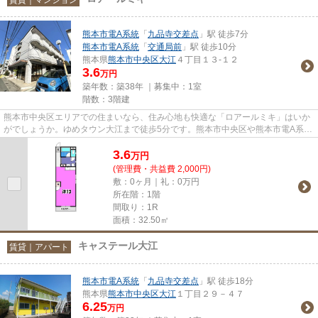
熊本市電A系統
「
九品寺交差点
」駅 徒歩7分
熊本市電A系統
「
交通局前
」駅 徒歩10分
熊本県
熊本市中央区
大江
４丁目１３-１２
3.6
万円
築年数：築38年 ｜募集中：
1室
階数：3階建
熊本市中央区エリアでの住まいなら、住み心地も快適な「ロアールミキ」はいか
がでしょうか。ゆめタウン大江まで徒歩5分です。熊本市中央区や熊本市電A系統
九品寺交差点付近での新生活...
3.6
万
円
(管理費・共益費 2,000円)
敷：0ヶ月｜礼：0万円
所在階：1階
間取り：1R
面積：32.50㎡
キャステール大江
賃貸｜アパート
熊本市電A系統
「
九品寺交差点
」駅 徒歩18分
熊本県
熊本市中央区
大江
１丁目２９－４７
6.25
万円