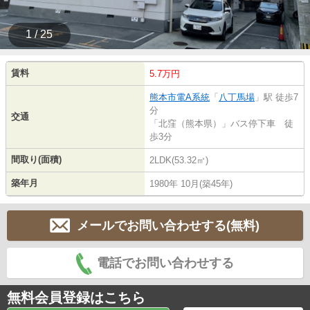
1 / 25
賃料
5.7万円
熊本市電A系統
「
八丁馬場
」駅 徒歩7
分
交通
「北窪（熊本県）」バス停下車 徒
歩3分
間取り(面積)
2LDK(53.32㎡)
築年月
1980年 10月(築45年)
メールでお問い合わせする(無料)
電話でお問い合わせする
無料会員登録はこちら