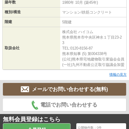
築年数
1980年 10月 (築45年)
種別/構造
マンション/鉄筋コンクリート
階建
5階建
株式会社 ハイコム
熊本県熊本市中央区神水１丁目23-2
3
取扱会社
TEL:0120-8156-87
熊本県知事 (5) 第004338号
(公社)熊本県宅地建物取引業協会会員
(一社)九州不動産公正取引協議会加盟
情報の見方
メールでお問い合わせする(無料)
電話でお問い合わせする
無料会員登録はこちら
公開物件数：
0
件