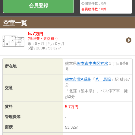
公開物件数：
0
件
会員登録
会員物件数：
0
件
空室一覧
5.7
万
円
(管理費・共益費 -)
敷：0ヶ月｜礼：0ヶ月
5階 / 2LDK / 53.32㎡
熊本県
熊本市中央区
神水
１丁目8番9
所在地
号
熊本市電A系統
「
八丁馬場
」駅 徒歩7
分
交通
「北窪（熊本県）」バス停下車 徒
歩3分
賃料
5.7万円
管理費等
-
面積
53.32㎡