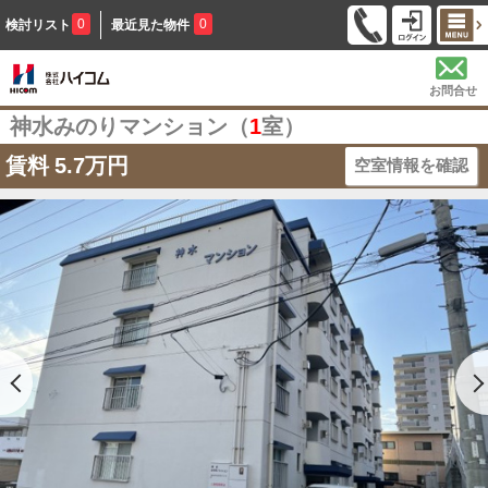
0
0
検討リスト
最近見た物件
お問合せ
神水みのりマンション（
1
室）
賃料
5.7万円
空室情報を確認