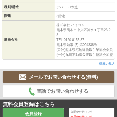
種別/構造
アパート/木造
階建
3階建
株式会社 ハイコム
熊本県熊本市中央区神水１丁目23-2
3
取扱会社
TEL:0120-8156-87
熊本県知事 (5) 第004338号
(公社)熊本県宅地建物取引業協会会員
(一社)九州不動産公正取引協議会加盟
情報の見方
メールでお問い合わせする(無料)
電話でお問い合わせする
無料会員登録はこちら
公開物件数：
0
件
会員登録
会員物件数：
0
件