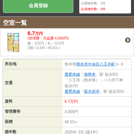
公開物件数：
0
件
会員登録
会員物件数：
0
件
空室一覧
6.7
万
円
(管理費・共益費 4,000円)
敷：0万円｜礼：0万円
2階 / 1LDK / 40.53㎡
所在地
熊本県
熊本市中央区
八王寺町
９-６
豊肥本線
「
南熊本
」駅 徒歩8分
「八王寺（熊本県）」バス停下車
交通
徒歩2分
豊肥本線
「
新水前寺
」駅 徒歩20分
賃料
6.7万円
管理費等
4,000円
面積
40.53㎡
築年数
2025年 3月 (築1年)