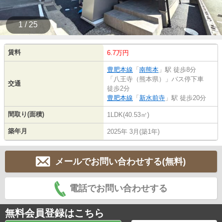
1 / 25
賃料
6.7万円
豊肥本線
「
南熊本
」駅 徒歩8分
「八王寺（熊本県）」バス停下車
交通
徒歩2分
豊肥本線
「
新水前寺
」駅 徒歩20分
間取り(面積)
1LDK(40.53㎡)
築年月
2025年 3月(築1年)
メールでお問い合わせする(無料)
電話でお問い合わせする
無料会員登録はこちら