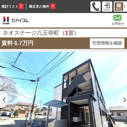
0
0
検討リスト
最近見た物件
お問合せ
ネオステージ八王寺町（
1
室）
賃料
6.7万円
空室情報を確認