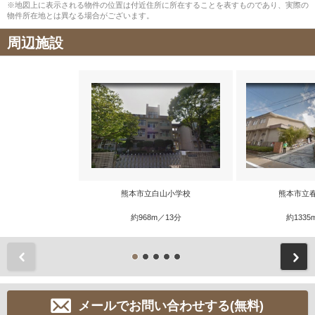
※地図上に表示される物件の位置は付近住所に所在することを表すものであり、実際の
物件所在地とは異なる場合がございます。
周辺施設
熊本市立白山小学校
熊本市立
約968m／13分
約1335
前
メールでお問い合わせする(無料)