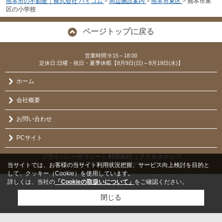
熊本市の不動産｜株式会社 ハイコム
>
周辺施設案内
>
熊本市東区
>
熊本市東
区の小学校
ページトップに戻る
営業時間:9:15～18:00
定休日:日曜・祝日・夏季休暇【8月9日(日)～8月19日(水)】
ホーム
会社概要
お問い合わせ
PCサイト
プライバシーポリシー
利用規約
｜アクセスマップ
｜
Copyright(c) 株式会社 ハイコム All rights reserved.
当サイトでは、お客様の当サイト利用状況把握、サービス向上検討を目的と
して、クッキー（Cookie）を使用しています。
詳しくは、当社の
「Cookieの取扱いについて」
をご確認ください。
閉じる