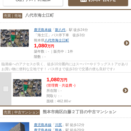
八代市海士江町
売買｜売地
鹿児島本線
「
新八代
」駅 徒歩24分
「海士江」バス停下車 徒歩3分
熊本県
八代市
海士江町
1,080
万円
築年数：- ｜販売中：
1件
階数：-
臨港線へのアクセスが良く、徒歩10分圏内にはスーパーやドラッグストアがあり
お買い物に便利な立地です！ バス停まで徒歩3分で交通の便も良好です♪
1,080
万
円
(管理費・共益費 -)
所在階：-
間取り：-
面積：462.80㎡
熊本市南区白藤２丁目の中古マンション
売買｜中古マンション
鹿児島本線
「
川尻
」駅 徒歩12分
鹿児島本線
「
熊本
」駅 徒歩20分