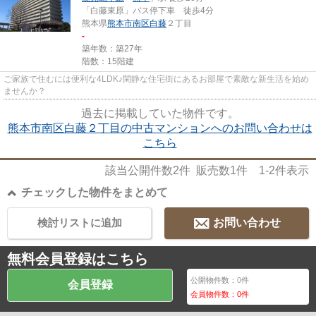
「白藤東原」バス停下車 徒歩4分
熊本県
熊本市南区
白藤
２丁目
-
築年数：築27年
階数：15階建
ご家族で住むには便利な4LDK♪閑静な住宅街にあるお部屋で素敵な新生活を始め
ませんか？
過去に掲載していた物件です。
熊本市南区白藤２丁目の中古マンションへのお問い合わせは
こちら
該当公開件数
2
件 販売数
1
件
1-2
件表示
チェックした物件をまとめて
検討リストに追加
お問い合わせ
無料会員登録はこちら
公開物件数：
0
件
会員登録
会員物件数：
0
件