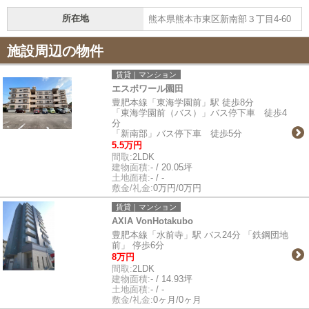
所在地
熊本県熊本市東区新南部３丁目4-60
施設周辺の物件
賃貸｜マンション
エスポワール園田
豊肥本線「東海学園前」駅 徒歩8分
「東海学園前（バス）」バス停下車 徒歩4
分
「新南部」バス停下車 徒歩5分
5.5万円
間取:
2LDK
建物面積:
- / 20.05坪
土地面積:
- / -
敷金/礼金:
0万円/0万円
賃貸｜マンション
AXIA VonHotakubo
豊肥本線「水前寺」駅 バス24分 「鉄鋼団地
前」 停歩6分
8万円
間取:
2LDK
建物面積:
- / 14.93坪
土地面積:
- / -
敷金/礼金:
0ヶ月/0ヶ月