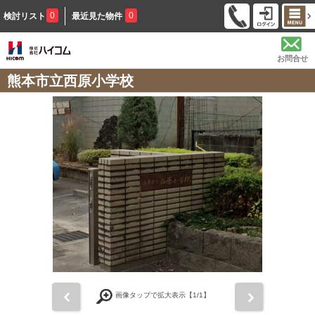
0
0
検討リスト
最近見た物件
お問合せ
熊本市立西原小学校
前
次
画像タップで拡大表示【
1
/1】