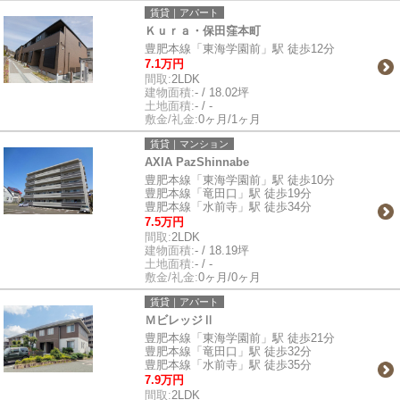
賃貸｜アパート
Ｋｕｒａ・保田窪本町
豊肥本線「東海学園前」駅 徒歩12分
7.1万円
間取:
2LDK
建物面積:
- / 18.02坪
土地面積:
- / -
敷金/礼金:
0ヶ月/1ヶ月
賃貸｜マンション
AXIA PazShinnabe
豊肥本線「東海学園前」駅 徒歩10分
豊肥本線「竜田口」駅 徒歩19分
豊肥本線「水前寺」駅 徒歩34分
7.5万円
間取:
2LDK
建物面積:
- / 18.19坪
土地面積:
- / -
敷金/礼金:
0ヶ月/0ヶ月
賃貸｜アパート
ＭビレッジⅡ
豊肥本線「東海学園前」駅 徒歩21分
豊肥本線「竜田口」駅 徒歩32分
豊肥本線「水前寺」駅 徒歩35分
7.9万円
間取:
2LDK