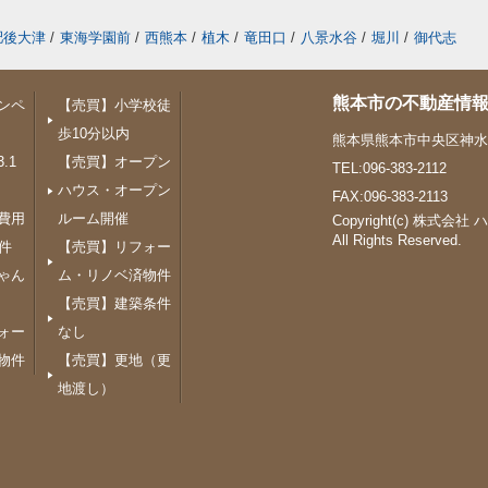
肥後大津
/
東海学園前
/
西熊本
/
植木
/
竜田口
/
八景水谷
/
堀川
/
御代志
熊本市の不動産情報
ンペ
【売買】小学校徒
歩10分以内
熊本県熊本市中央区神水１
.1
【売買】オープン
TEL:096-383-2112
ハウス・オープン
FAX:096-383-2113
費用
ルーム開催
Copyright(c) 株式会社
All Rights Reserved.
件
【売買】リフォー
ゃん
ム・リノベ済物件
【売買】建築条件
ォー
なし
物件
【売買】更地（更
地渡し）