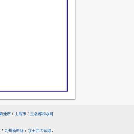
菊池市
/
山鹿市
/
玉名郡和水町
道
/
九州新幹線
/
京王井の頭線
/