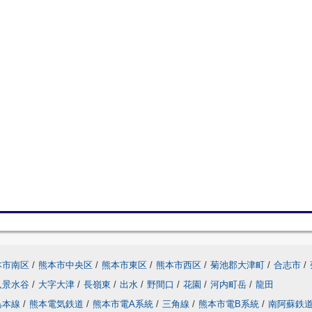
本市南区
/
熊本市中央区
/
熊本市東区
/
熊本市西区
/
菊池郡大津町
/
合志市
/
八景水谷
/
大字大津
/
長嶺東
/
出水
/
野間口
/
花園
/
河内町岳
/
龍田
島本線
/
熊本電気鉄道
/
熊本市電A系統
/
三角線
/
熊本市電B系統
/
南阿蘇鉄