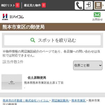
0
0
検討リスト
最近見た物件
お問合せ
熊本市東区の郵便局
スポットを絞り込む
※物件情報の周辺施設紹介のページであり、各店舗への問い合わせは当
社では対応できません。
該当件数
1
件
佐土原郵便局
熊本県熊本市東区佐土原１丁目
-
熊本市の不動産｜株式会社 ハイコム
>
周辺施設案内
>
熊本市東区
>
熊本市東
区の郵便局