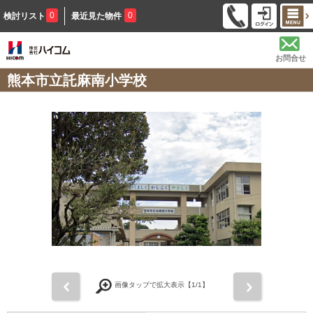
0
0
検討リスト
最近見た物件
お問合せ
熊本市立託麻南小学校
前
次
画像タップで拡大表示【
1
/1】