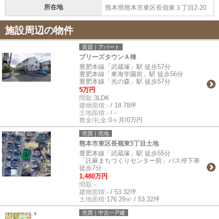
所在地
熊本県熊本市東区長嶺東３丁目2-20
施設周辺の物件
賃貸｜アパート
ブリーズタウンＡ棟
豊肥本線「武蔵塚」駅 徒歩57分
豊肥本線「東海学園前」駅 徒歩56分
豊肥本線「光の森」駅 徒歩57分
5万円
間取:
3LDK
建物面積:
- / 18.78坪
土地面積:
- / -
敷金/礼金:
0ヶ月/0万円
売買｜売地
熊本市東区長嶺東5丁目土地
豊肥本線「武蔵塚」駅 徒歩55分
「託麻まちづくりセンター前」バス停下車
徒歩7分
1,480万円
間取:
-
建物面積:
- / 53.32坪
土地面積:
176.29㎡ / 53.32坪
売買｜中古一戸建