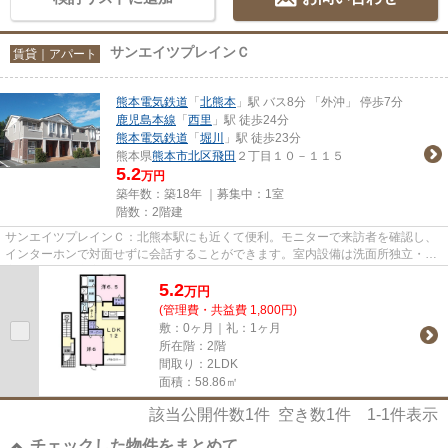
サンエイツプレインＣ
賃貸｜アパート
熊本電気鉄道
「
北熊本
」駅 バス8分 「外沖」 停歩7分
鹿児島本線
「
西里
」駅 徒歩24分
熊本電気鉄道
「
堀川
」駅 徒歩23分
熊本県
熊本市北区
飛田
２丁目１０－１１５
5.2
万円
築年数：築18年 ｜募集中：
1室
階数：2階建
サンエイツプレインＣ：北熊本駅にも近くて便利。モニターで来訪者を確認し、
インターホンで対面せずに会話することができます。室内設備は洗面所独立・浴
室乾燥機など充実した設備を...
5.2
万
円
(管理費・共益費 1,800円)
敷：0ヶ月｜礼：1ヶ月
所在階：2階
間取り：2LDK
面積：58.86㎡
該当公開件数
1
件 空き数
1
件
1-1
件表示
チェックした物件をまとめて