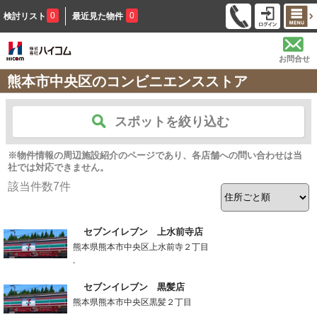
0
0
検討リスト
最近見た物件
お問合せ
熊本市中央区のコンビニエンスストア
スポットを絞り込む
※物件情報の周辺施設紹介のページであり、各店舗への問い合わせは当
社では対応できません。
該当件数
7
件
セブンイレブン 上水前寺店
熊本県熊本市中央区上水前寺２丁目
-
セブンイレブン 黒髪店
熊本県熊本市中央区黒髪２丁目