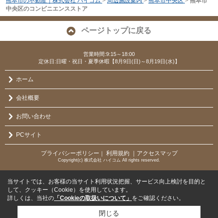
熊本市の不動産｜株式会社 ハイコム
>
周辺施設案内
>
熊本市中央区
>
熊本市
中央区のコンビニエンスストア
ページトップに戻る
営業時間:9:15～18:00
定休日:日曜・祝日・夏季休暇【8月9日(日)～8月19日(水)】
ホーム
会社概要
お問い合わせ
PCサイト
プライバシーポリシー
利用規約
｜アクセスマップ
｜
Copyright(c) 株式会社 ハイコム All rights reserved.
当サイトでは、お客様の当サイト利用状況把握、サービス向上検討を目的と
して、クッキー（Cookie）を使用しています。
詳しくは、当社の
「Cookieの取扱いについて」
をご確認ください。
閉じる