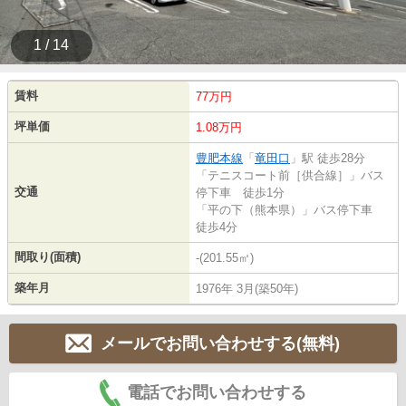
1 / 14
賃料
77万円
坪単価
1.08万円
豊肥本線
「
竜田口
」駅 徒歩28分
「テニスコート前［供合線］」バス
交通
停下車 徒歩1分
「平の下（熊本県）」バス停下車
徒歩4分
間取り(面積)
-(201.55㎡)
築年月
1976年 3月(築50年)
メールでお問い合わせする(無料)
電話でお問い合わせする