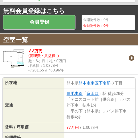
無料会員登録はこちら
公開物件数：
0
件
会員登録
会員物件数：
0
件
空室一覧
77
万
円
(管理費・共益費 -)
敷：6ヶ月｜礼：0万円
坪単価：
1.08
万円
- / 201.55㎡ / 60.96坪
所在地
熊本県
熊本市東区
下南部
３丁目
豊肥本線
「
竜田口
」駅 徒歩28分
「テニスコート前［供合線］」バス
交通
停下車 徒歩1分
「平の下（熊本県）」バス停下車
徒歩4分
賃料 / 坪単価
77万円
/ 1.08万円
管理費等
-