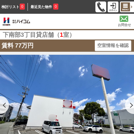
0
0
検討リスト
最近見た物件
お問合せ
下南部3丁目貸店舗（
1
室）
賃料
77万円
空室情報を確認