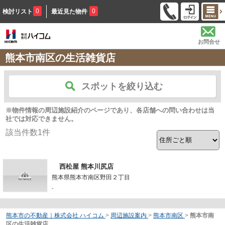
0
0
検討リスト
最近見た物件
お問合せ
熊本市南区の生活雑貨店
スポットを絞り込む
※物件情報の周辺施設紹介のページであり、各店舗への問い合わせは当
社では対応できません。
該当件数
1
件
西松屋 熊本川尻店
熊本県熊本市南区野田２丁目
-
熊本市の不動産｜株式会社 ハイコム
>
周辺施設案内
>
熊本市南区
>
熊本市南
区の生活雑貨店