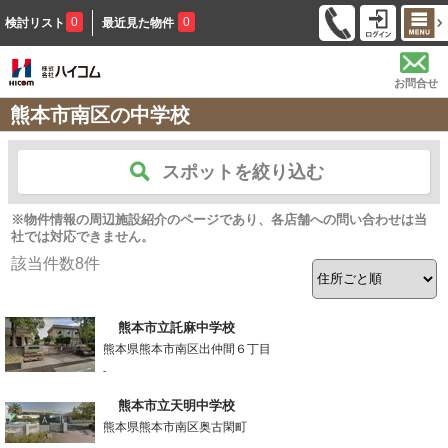
0
0
検討リスト
最近見た物件
お問合せ
熊本市南区の中学校
スポットを絞り込む
※物件情報の周辺施設紹介のページであり、各店舗への問い合わせは当
社では対応できません。
該当件数
8
件
熊本市立託麻中学校
熊本県熊本市南区出仲間６丁目
-
熊本市立天明中学校
熊本県熊本市南区奥古閑町