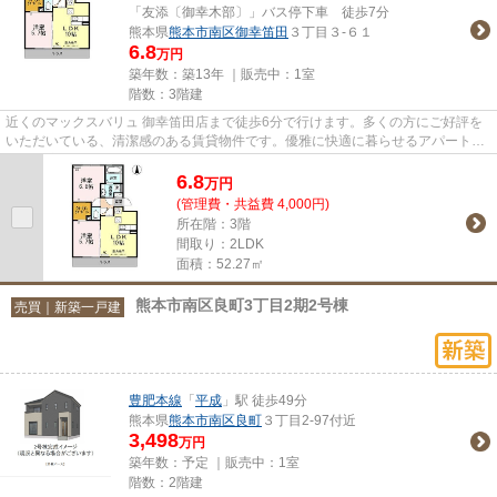
「友添〔御幸木部〕」バス停下車 徒歩7分
熊本県
熊本市南区
御幸笛田
３丁目３-６１
6.8
万円
築年数：築13年 ｜販売中：
1室
階数：3階建
近くのマックスバリュ 御幸笛田店まで徒歩6分で行けます。多くの方にご好評を
いただいている、清潔感のある賃貸物件です。優雅に快適に暮らせるアパートで
毎日快適な生活をおくりまし...
6.8
万
円
(管理費・共益費 4,000円)
所在階：3階
間取り：2LDK
面積：52.27㎡
熊本市南区良町3丁目2期2号棟
売買｜新築一戸建
豊肥本線
「
平成
」駅 徒歩49分
熊本県
熊本市南区
良町
３丁目2-97付近
3,498
万円
築年数：予定 ｜販売中：
1室
階数：2階建