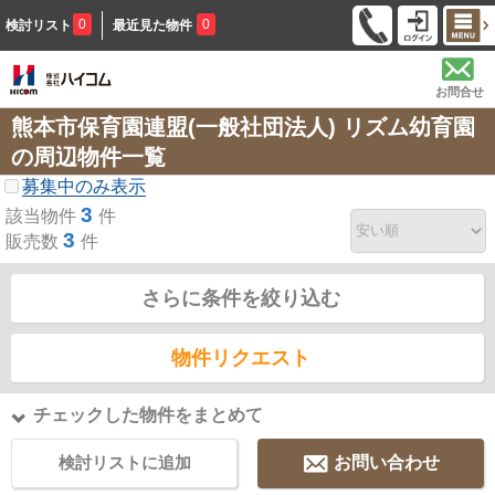
0
0
検討リスト
最近見た物件
お問合せ
熊本市保育園連盟(一般社団法人) リズム幼育園
の周辺物件一覧
募集中のみ表示
3
該当物件
件
3
販売数
件
さらに条件を絞り込む
物件リクエスト
チェックした物件をまとめて
検討リストに追加
お問い合わせ