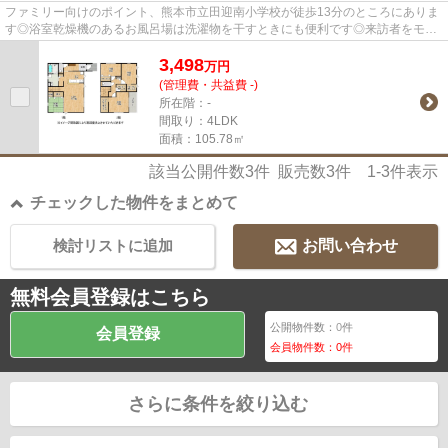
ファミリー向けのポイント、熊本市立田迎南小学校が徒歩13分のところにありま
す◎浴室乾燥機のあるお風呂場は洗濯物を干すときにも便利です◎来訪者をモニ
ターで確認できるTVインターホ...
3,498
万
円
(管理費・共益費 -)
所在階：-
間取り：4LDK
面積：105.78㎡
該当公開件数
3
件 販売数
3
件
1-3
件表示
チェックした物件をまとめて
検討リストに追加
お問い合わせ
無料会員登録はこちら
公開物件数：
0
件
会員登録
会員物件数：
0
件
さらに条件を絞り込む