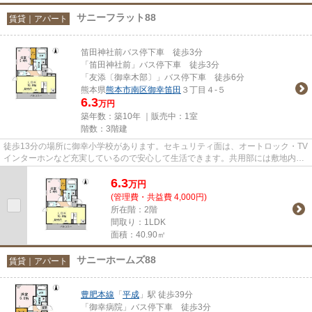
サニーフラット88
賃貸｜アパート
笛田神社前バス停下車 徒歩3分
「笛田神社前」バス停下車 徒歩3分
「友添〔御幸木部〕」バス停下車 徒歩6分
熊本県
熊本市南区
御幸笛田
３丁目４-５
6.3
万円
築年数：築10年 ｜販売中：
1室
階数：3階建
徒歩13分の場所に御幸小学校があります。セキュリティ面は、オートロック・TV
インターホンなど充実しているので安心して生活できます。共用部には敷地内ご
み置き場・バイク置場などが...
6.3
万
円
(管理費・共益費 4,000円)
所在階：2階
間取り：1LDK
面積：40.90㎡
サニーホームズ88
賃貸｜アパート
豊肥本線
「
平成
」駅 徒歩39分
「御幸病院」バス停下車 徒歩3分