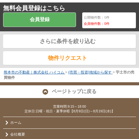
無料会員登録はこちら
公開物件数：
0
件
会員登録
会員物件数：
0
件
さらに条件を絞り込む
物件リクエスト
熊本市の不動産｜株式会社 ハイコム
>
(売買・投資)地域から探す
>
宇土市の売
買物件
ページトップに戻る
営業時間:9:15～18:00
定休日:日曜・祝日・夏季休暇【8月9日(日)～8月19日(水)】
ホーム
会社概要