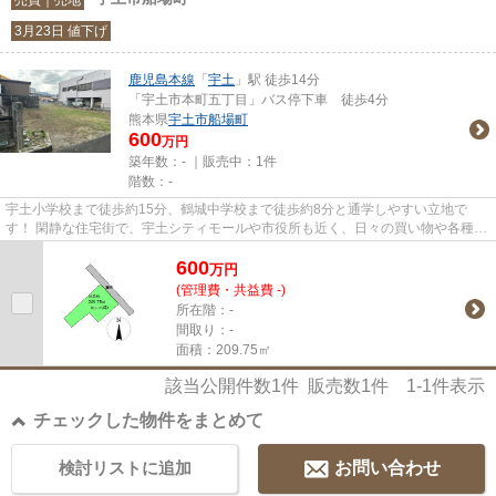
3月23日 値下げ
鹿児島本線
「
宇土
」駅 徒歩14分
「宇土市本町五丁目」バス停下車 徒歩4分
熊本県
宇土市
船場町
600
万円
築年数：- ｜販売中：
1件
階数：-
宇土小学校まで徒歩約15分、鶴城中学校まで徒歩約8分と通学しやすい立地で
す！ 閑静な住宅街で、宇土シティモールや市役所も近く、日々の買い物や各種手
続きがスムーズにできる便利な...
600
万
円
(管理費・共益費 -)
所在階：-
間取り：-
面積：209.75㎡
該当公開件数
1
件 販売数
1
件
1-1
件表示
チェックした物件をまとめて
検討リストに追加
お問い合わせ