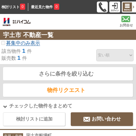
0
0
検討リスト
最近見た物件
お問合せ
宇土市 不動産一覧
募集中のみ表示
1
該当物件
件
1
販売数
件
さらに条件を絞り込む
物件リクエスト
チェックした物件をまとめて
検討リストに追加
お問い合わせ
宇土市船場町
売買｜売地