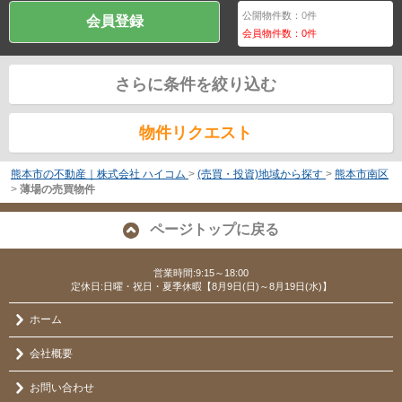
公開物件数：
0
件
会員登録
会員物件数：
0
件
さらに条件を絞り込む
物件リクエスト
熊本市の不動産｜株式会社 ハイコム
>
(売買・投資)地域から探す
>
熊本市南区
>
薄場の売買物件
ページトップに戻る
営業時間:9:15～18:00
定休日:日曜・祝日・夏季休暇【8月9日(日)～8月19日(水)】
ホーム
会社概要
お問い合わせ