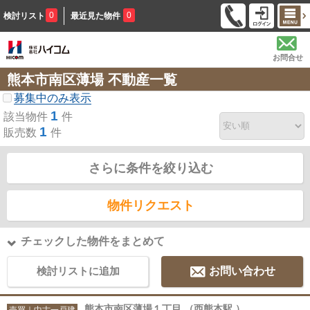
0
0
検討リスト
最近見た物件
お問合せ
熊本市南区薄場 不動産一覧
募集中のみ表示
1
該当物件
件
1
販売数
件
さらに条件を絞り込む
物件リクエスト
チェックした物件をまとめて
検討リストに追加
お問い合わせ
熊本市南区薄場１丁目 （西熊本駅 ）
売買｜中古一戸建