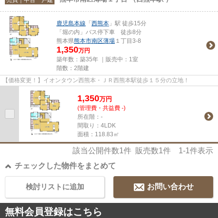
鹿児島本線
「
西熊本
」駅 徒歩15分
「堀の内」バス停下車 徒歩8分
熊本県
熊本市南区
薄場
１丁目3-8
1,350
万円
築年数：築35年 ｜販売中：
1室
階数：2階建
【価格変更！】イオンタウン西熊本・ＪＲ西熊本駅徒歩１５分の立地！
1,350
万
円
(管理費・共益費 -)
所在階：-
間取り：4LDK
面積：118.83㎡
該当公開件数
1
件 販売数
1
件
1-1
件表示
チェックした物件をまとめて
検討リストに追加
お問い合わせ
無料会員登録はこちら