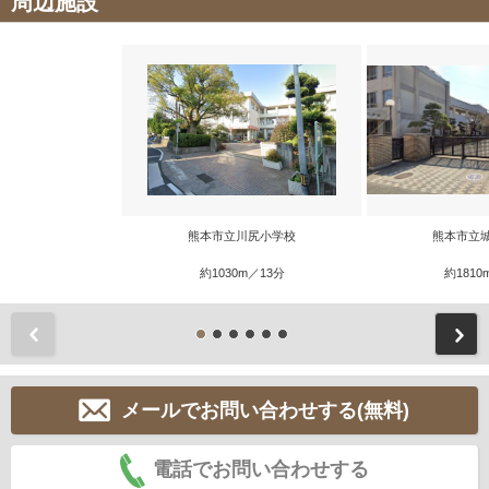
周辺施設
熊本市立川尻小学校
熊本市立
約1030m／13分
約1810
前
メールでお問い合わせする(無料)
電話でお問い合わせする