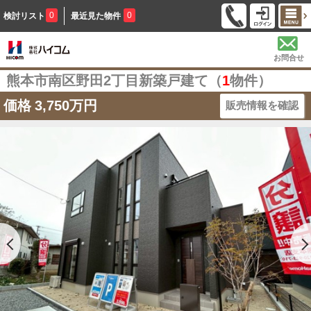
0
0
検討リスト
最近見た物件
お問合せ
熊本市南区野田2丁目新築戸建て（
1
物件）
価格
3,750万円
販売情報を確認