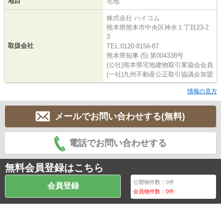
地目
宅地
株式会社 ハイコム
熊本県熊本市中央区神水１丁目23-2
3
取扱会社
TEL:0120-8156-87
熊本県知事 (5) 第004338号
(公社)熊本県宅地建物取引業協会会員
(一社)九州不動産公正取引協議会加盟
情報の見方
メールでお問い合わせする(無料)
電話でお問い合わせする
無料会員登録はこちら
公開物件数：
0
件
会員登録
会員物件数：
0
件