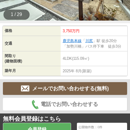
1 / 29
価格
3,750万円
鹿児島本線
「
川尻
」駅 徒歩20分
交通
「加勢川橋」バス停下車 徒歩3分
間取り
4LDK(115.09㎡)
(建物面積)
築年月
2025年 8月(新築)
メールでお問い合わせする(無料)
電話でお問い合わせする
無料会員登録はこちら
公開物件数：
0
件
会員登録