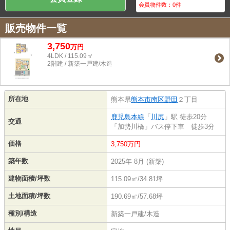
会員物件数：
0
件
販売物件一覧
3,750
万
円
4LDK / 115.09㎡
2階建 / 新築一戸建/木造
所在地
熊本県
熊本市南区
野田
２丁目
鹿児島本線
「
川尻
」駅 徒歩20分
交通
「加勢川橋」バス停下車 徒歩3分
価格
3,750万円
築年数
2025年 8月 (新築)
建物面積/坪数
115.09㎡/34.81坪
土地面積/坪数
190.69㎡/57.68坪
種別/構造
新築一戸建/木造