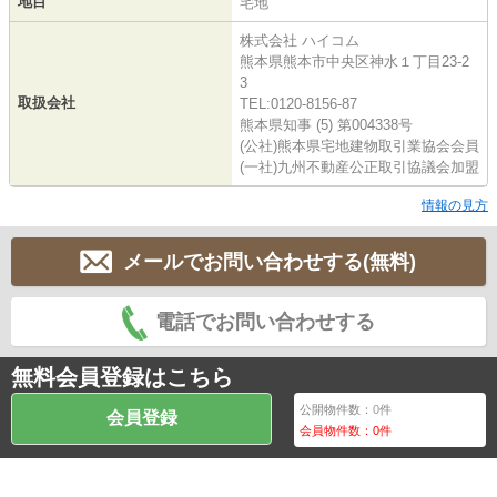
地目
宅地
株式会社 ハイコム
熊本県熊本市中央区神水１丁目23-2
3
取扱会社
TEL:0120-8156-87
熊本県知事 (5) 第004338号
(公社)熊本県宅地建物取引業協会会員
(一社)九州不動産公正取引協議会加盟
情報の見方
メールでお問い合わせする(無料)
電話でお問い合わせする
無料会員登録はこちら
公開物件数：
0
件
会員登録
会員物件数：
0
件