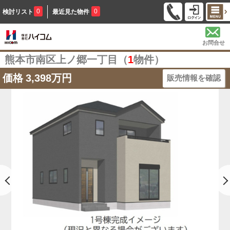
0
0
検討リスト
最近見た物件
お問合せ
熊本市南区上ノ郷一丁目（
1
物件）
価格
3,398万円
販売情報を確認