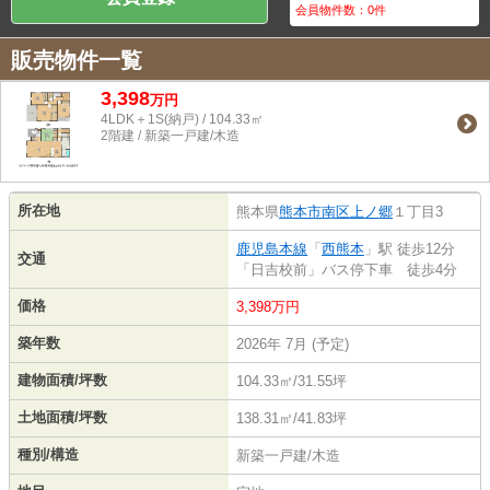
会員物件数：
0
件
販売物件一覧
3,398
万
円
4LDK＋1S(納戸) / 104.33㎡
2階建 / 新築一戸建/木造
所在地
熊本県
熊本市南区
上ノ郷
１丁目3
鹿児島本線
「
西熊本
」駅 徒歩12分
交通
「日吉校前」バス停下車 徒歩4分
価格
3,398万円
築年数
2026年 7月 (予定)
建物面積/坪数
104.33㎡/31.55坪
土地面積/坪数
138.31㎡/41.83坪
種別/構造
新築一戸建/木造