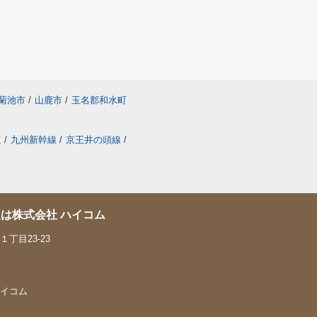
菊池市
/
山鹿市
/
玉名郡和水町
道
/
九州新幹線
/
京王井の頭線
/
は株式会社 ハイコム
丁目23-23
 ハイコム