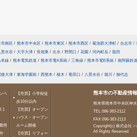
本市南区
/
熊本市中央区
/
熊本市東区
/
熊本市西区
/
菊池郡大津町
/
合志市
/
八景水谷
/
大字大津
/
長嶺東
/
出水
/
野間口
/
花園
/
河内町岳
/
龍田
島本線
/
熊本電気鉄道
/
熊本市電A系統
/
三角線
/
熊本市電B系統
/
南阿蘇鉄
肥後大津
/
東海学園前
/
西熊本
/
植木
/
竜田口
/
八景水谷
/
堀川
/
御代志
熊本市の不動産情報
ンペ
【売買】小学校徒
歩10分以内
熊本県熊本市中央区神水１
.1
【売買】オープン
TEL:096-383-2112
ハウス・オープン
FAX:096-383-2113
費用
ルーム開催
Copyright(c) 株式会社
All Rights Reserved.
件
【売買】リフォー