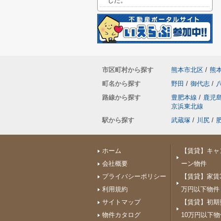
した。
市区町村から探す
熊本市北区
/
熊
町名から探す
野田
/
御代志
/
路線から探す
豊肥本線
/
鹿児
京浜東北線
駅から探す
武蔵塚
/
川尻
/
ホーム
【賃貸】キャ
会社概要
ーン物件
プライバシーポリシー
【賃貸】家賃3
利用規約
万円以下物件
サイトマップ
【賃貸】初期
物件カタログ
10万円以下物