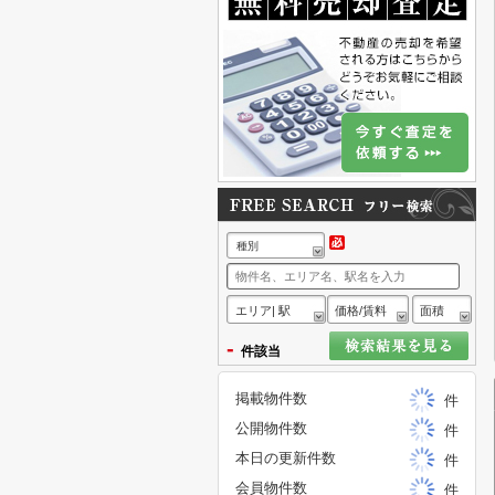
種別
エリア| 駅
価格/賃料
面積
-
件該当
掲載物件数
件
公開物件数
件
本日の更新件数
件
会員物件数
件