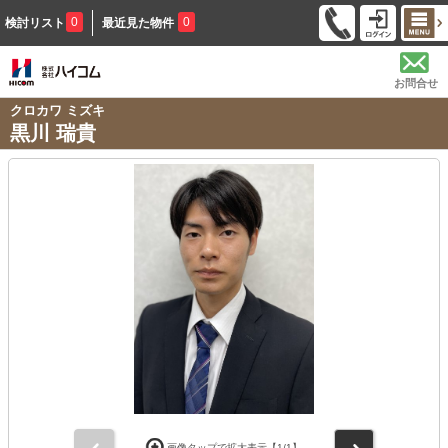
0
0
検討リスト
最近見た物件
お問合せ
クロカワ ミズキ
黒川 瑞貴
前
次
画像タップで拡大表示【
1
/1】