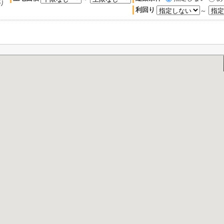
り
利回り
～