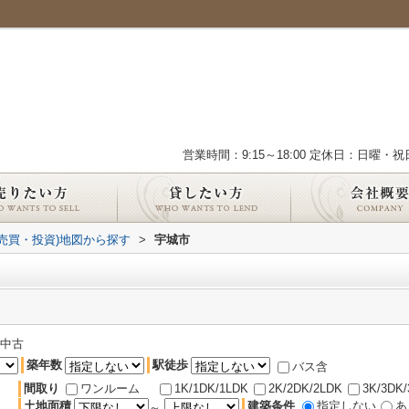
営業時間：9:15～18:00 定休日：日曜・祝
(売買・投資)地図から探す
>
宇城市
中古
築年数
駅徒歩
バス含
間取り
ワンルーム
1K/1DK/1LDK
2K/2DK/2LDK
3K/3DK
土地面積
建築条件
指定しない
あ
～