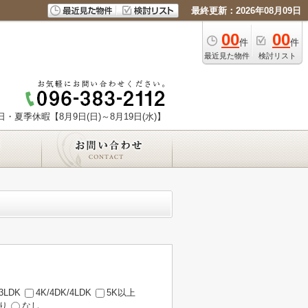
最終更新：2026年08月09日
00
00
件
件
最近見た物件
検討リスト
日・夏季休暇【8月9日(日)～8月19日(水)】
/3LDK
4K/4DK/4LDK
5K以上
り
なし