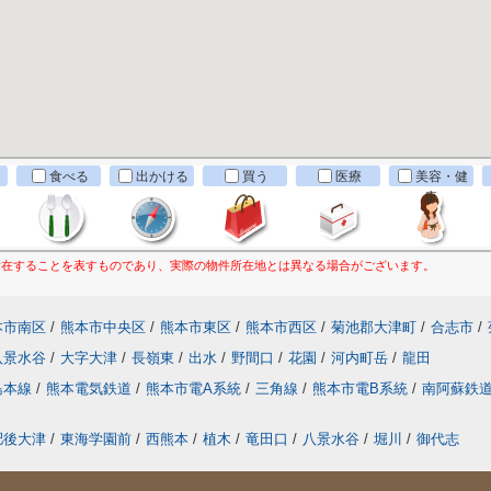
食べる
出かける
買う
医療
美容・健
康
所在することを表すものであり、実際の物件所在地とは異なる場合がございます。
本市南区
/
熊本市中央区
/
熊本市東区
/
熊本市西区
/
菊池郡大津町
/
合志市
/
八景水谷
/
大字大津
/
長嶺東
/
出水
/
野間口
/
花園
/
河内町岳
/
龍田
島本線
/
熊本電気鉄道
/
熊本市電A系統
/
三角線
/
熊本市電B系統
/
南阿蘇鉄
肥後大津
/
東海学園前
/
西熊本
/
植木
/
竜田口
/
八景水谷
/
堀川
/
御代志