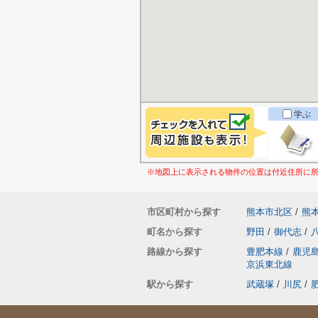
学ぶ
※地図上に表示される物件の位置は付近住所に
市区町村から探す
熊本市北区
/
熊
町名から探す
野田
/
御代志
/
路線から探す
豊肥本線
/
鹿児
京浜東北線
駅から探す
武蔵塚
/
川尻
/