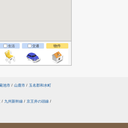
物件
生活
交通
菊池市
/
山鹿市
/
玉名郡和水町
道
/
九州新幹線
/
京王井の頭線
/