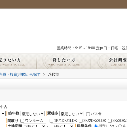
営業時間：9:15～18:00 定休日：日曜・祝
(売買・投資)地図から探す
>
八代市
中古
築年数
駅徒歩
バス含
間取り
ワンルーム
1K/1DK/1LDK
2K/2DK/2LDK
3K/3DK
土地面積
建築条件
指定しない
あ
～