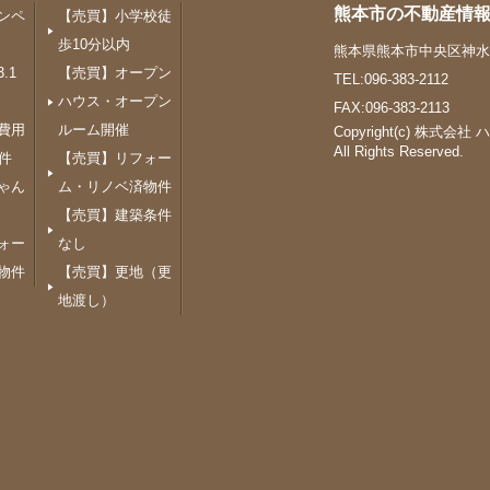
熊本市の不動産情報
ンペ
【売買】小学校徒
歩10分以内
熊本県熊本市中央区神水１
.1
【売買】オープン
TEL:096-383-2112
ハウス・オープン
FAX:096-383-2113
費用
ルーム開催
Copyright(c) 株式会社
All Rights Reserved.
件
【売買】リフォー
ゃん
ム・リノベ済物件
【売買】建築条件
ォー
なし
物件
【売買】更地（更
地渡し）