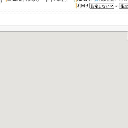
り
利回り
～