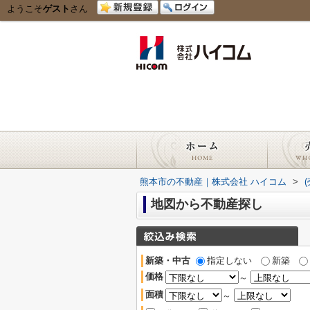
ようこそ
ゲスト
さん
熊本市の不動産｜株式会社 ハイコム
>
地図から不動産探し
新築・中古
指定しない
新築
価格
～
面積
～