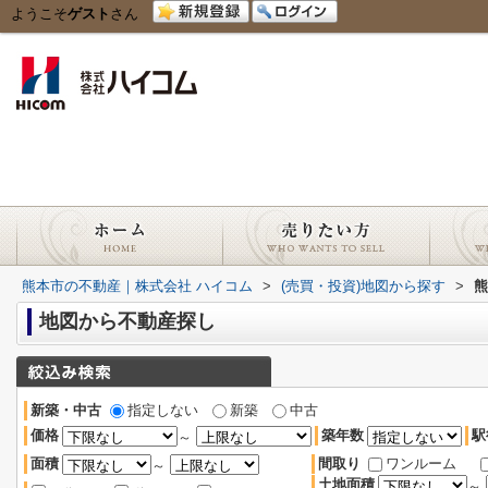
ようこそ
ゲスト
さん
熊本市の不動産｜株式会社 ハイコム
>
(売買・投資)地図から探す
>
熊
地図から不動産探し
新築・中古
指定しない
新築
中古
価格
築年数
駅
～
面積
間取り
ワンルーム
～
土地面積
～