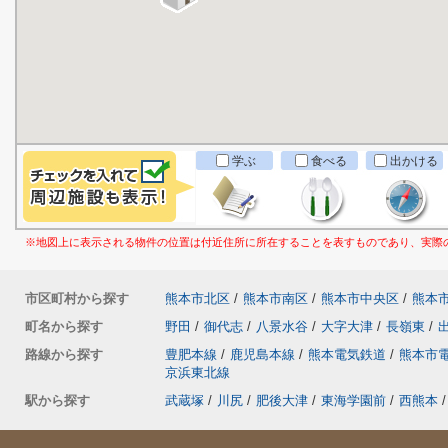
学ぶ
食べる
出かける
※地図上に表示される物件の位置は付近住所に所在することを表すものであり、実際
市区町村から探す
熊本市北区
/
熊本市南区
/
熊本市中央区
/
熊本
町名から探す
野田
/
御代志
/
八景水谷
/
大字大津
/
長嶺東
/
路線から探す
豊肥本線
/
鹿児島本線
/
熊本電気鉄道
/
熊本市
京浜東北線
駅から探す
武蔵塚
/
川尻
/
肥後大津
/
東海学園前
/
西熊本
/