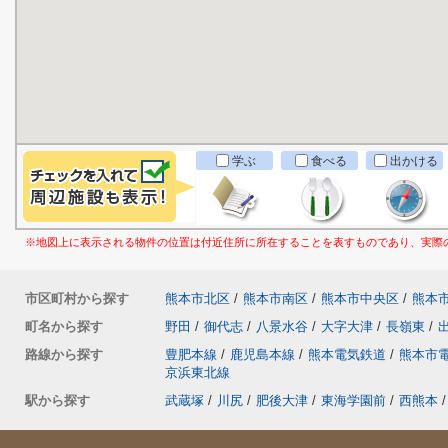
学ぶ
食べる
出かける
※地図上に表示される物件の位置は付近住所に所在することを表すものであり、実際
市区町村から探す
熊本市北区
/
熊本市南区
/
熊本市中央区
/
熊本
町名から探す
野田
/
御代志
/
八景水谷
/
大字大津
/
長嶺東
/
路線から探す
豊肥本線
/
鹿児島本線
/
熊本電気鉄道
/
熊本市
京浜東北線
駅から探す
武蔵塚
/
川尻
/
肥後大津
/
東海学園前
/
西熊本
/