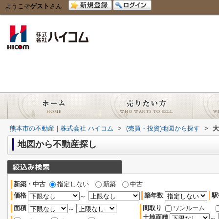
ようこそ
ゲスト
さん
熊本市の不動産｜株式会社 ハイコム
>
(売買・投資)地図から探す
>
大
地図から不動産探し
新築・中古
指定しない
新築
中古
価格
築年数
駅
～
面積
間取り
ワンルーム
～
土地面積
～