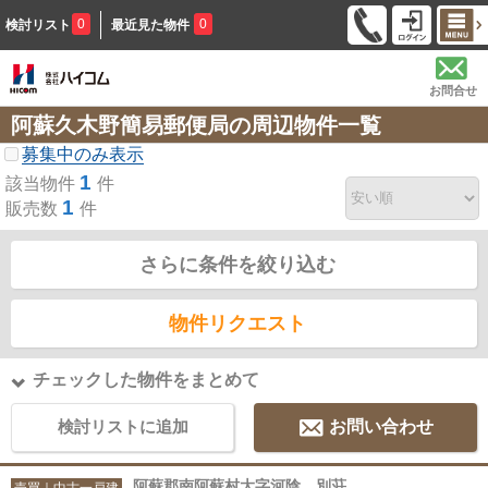
0
0
検討リスト
最近見た物件
お問合せ
阿蘇久木野簡易郵便局の周辺物件一覧
募集中のみ表示
1
該当物件
件
1
販売数
件
さらに条件を絞り込む
物件リクエスト
チェックした物件をまとめて
検討リストに追加
お問い合わせ
阿蘇郡南阿蘇村大字河陰 別荘
売買｜中古一戸建