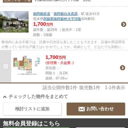
南阿蘇鉄道
「
南阿蘇白水高原
」駅 徒歩41分
熊本県
阿蘇郡南阿蘇村
大字河陰
409番50
1,700
万円
築年数：築29年 ｜販売中：
1室
階数：1階建
敷地内にある中庭では、読書や日光浴も楽しむこともできます。設備や周辺環境
が整っている中古戸建てはいかがでしょうか。収納として、どなたでも気軽に扱
える押入があります。寝室・...
1,700
万
円
(管理費・共益費 -)
所在階：-
間取り：2LDK
面積：97.08㎡
該当公開件数
1
件 販売数
1
件
1-1
件表示
チェックした物件をまとめて
検討リストに追加
お問い合わせ
無料会員登録はこちら