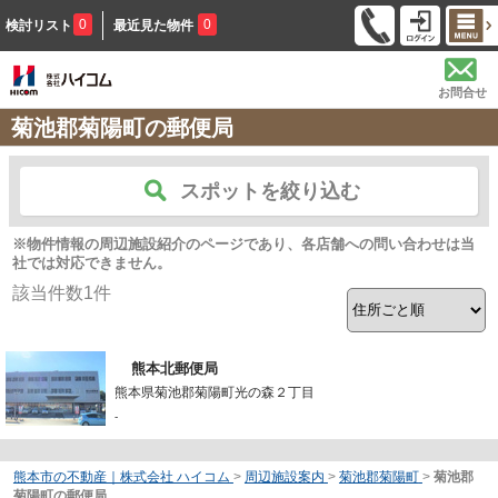
0
0
検討リスト
最近見た物件
お問合せ
菊池郡菊陽町の郵便局
スポットを絞り込む
※物件情報の周辺施設紹介のページであり、各店舗への問い合わせは当
社では対応できません。
該当件数
1
件
熊本北郵便局
熊本県菊池郡菊陽町光の森２丁目
-
熊本市の不動産｜株式会社 ハイコム
>
周辺施設案内
>
菊池郡菊陽町
>
菊池郡
菊陽町の郵便局