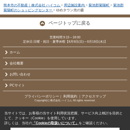
熊本市の不動産｜株式会社 ハイコム
>
周辺施設案内
>
菊池郡菊陽町
>
菊池郡
菊陽町のショッピングセンター
>
ゆめタウン光の森
ページトップに戻る
営業時間:9:15～18:00
定休日:日曜・祝日・夏季休暇【8月9日(日)～8月19日(水)】
ホーム
会社概要
お問い合わせ
PCサイト
プライバシーポリシー
利用規約
｜アクセスマップ
｜
Copyright(c) 株式会社 ハイコム All rights reserved.
当サイトでは、お客様の当サイト利用状況把握、サービス向上検討を目的と
して、クッキー（Cookie）を使用しています。
詳しくは、当社の
「Cookieの取扱いについて」
をご確認ください。