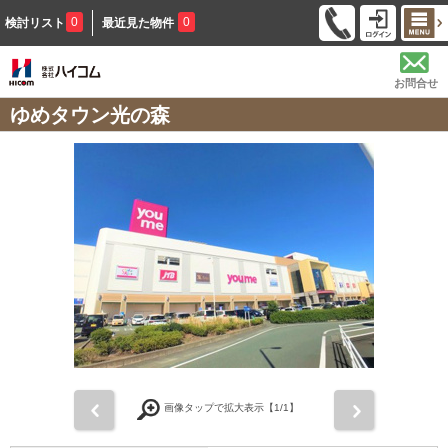
0
0
検討リスト
最近見た物件
お問合せ
ゆめタウン光の森
前
次
画像タップで拡大表示【
1
/1】