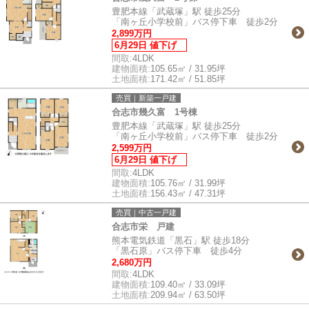
豊肥本線「武蔵塚」駅 徒歩25分
「南ヶ丘小学校前」バス停下車 徒歩2分
2,899万円
6月29日 値下げ
間取:
4LDK
建物面積:
105.65㎡ / 31.95坪
土地面積:
171.42㎡ / 51.85坪
売買｜新築一戸建
合志市幾久富 1号棟
豊肥本線「武蔵塚」駅 徒歩25分
「南ヶ丘小学校前」バス停下車 徒歩2分
2,599万円
6月29日 値下げ
間取:
4LDK
建物面積:
105.76㎡ / 31.99坪
土地面積:
156.43㎡ / 47.31坪
売買｜中古一戸建
合志市栄 戸建
熊本電気鉄道「黒石」駅 徒歩18分
「黒石原」バス停下車 徒歩4分
2,680万円
間取:
4LDK
建物面積:
109.40㎡ / 33.09坪
土地面積:
209.94㎡ / 63.50坪