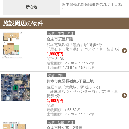
熊本県菊池郡菊陽町光の森７丁目33-
所在地
1
施設周辺の物件
売買｜中古一戸建
合志市須屋戸建
熊本電気鉄道「黒石」駅 徒歩6分
「黒石下（熊本県）」バス停下車 徒歩3分
1,880万円
間取:
3LDK
建物面積:
125.38㎡ / 37.92坪
土地面積:
173.87㎡ / 52.59坪
売買｜売地
熊本市東区長嶺東5丁目土地
豊肥本線「武蔵塚」駅 徒歩55分
「託麻まちづくりセンター前」バス停下車
徒歩7分
1,480万円
間取:
-
建物面積:
- / 53.32坪
土地面積:
176.29㎡ / 53.32坪
売買｜新築一戸建
合志市幾久富 2号棟