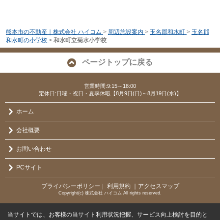
熊本市の不動産｜株式会社 ハイコム
>
周辺施設案内
>
玉名郡和水町
>
玉名郡
和水町の小学校
>
和水町立菊水小学校
ページトップに戻る
営業時間:9:15～18:00
定休日:日曜・祝日・夏季休暇【8月9日(日)～8月19日(水)】
ホーム
会社概要
お問い合わせ
PCサイト
プライバシーポリシー
利用規約
｜アクセスマップ
｜
Copyright(c) 株式会社 ハイコム All rights reserved.
当サイトでは、お客様の当サイト利用状況把握、サービス向上検討を目的と