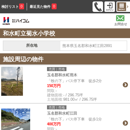
0
0
検討リスト
最近見た物件
お問合せ
和水町立菊水小学校
所在地
熊本県玉名郡和水町江田2891
施設周辺の物件
売買｜売地
玉名郡和水町用木
「牧の下」バス停下車 徒歩2分
150万円
間取:
-
建物面積:
- / 296.75坪
土地面積:
981.00㎡ / 296.75坪
売買｜売地
玉名郡和水町江田
「牧の下」バス停下車 徒歩1分
400万円
間取:
-