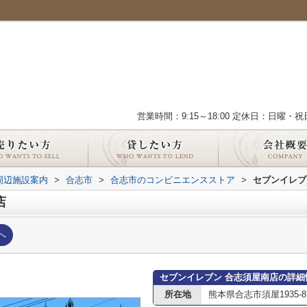
営業時間：9:15～18:00 定休日：日曜・祝
周辺施設案内
>
合志市
>
合志市のコンビニエンスストア
>
セブンイレブ
店
へ
セブンイレブン 合志須屋南店の詳細
所在地
熊本県合志市須屋1935-8