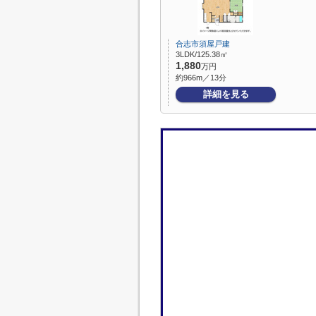
合志市須屋戸建
3LDK/125.38㎡
1,880
万円
約966m／13分
詳細を見る