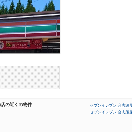
南店の近くの物件
セブンイレブン 合志須
セブンイレブン 合志須