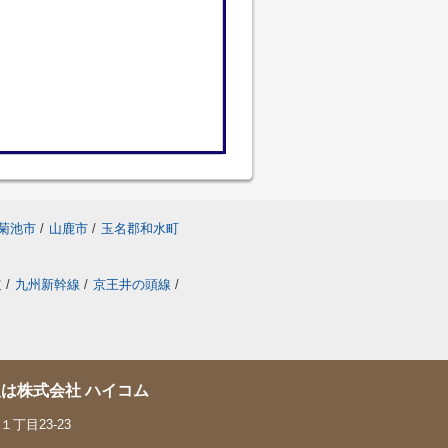
菊池市
/
山鹿市
/
玉名郡和水町
道
/
九州新幹線
/
京王井の頭線
/
は株式会社 ハイコム
丁目23-23