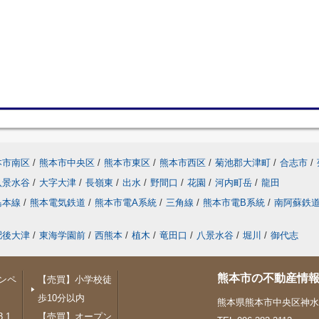
本市南区
/
熊本市中央区
/
熊本市東区
/
熊本市西区
/
菊池郡大津町
/
合志市
/
八景水谷
/
大字大津
/
長嶺東
/
出水
/
野間口
/
花園
/
河内町岳
/
龍田
島本線
/
熊本電気鉄道
/
熊本市電A系統
/
三角線
/
熊本市電B系統
/
南阿蘇鉄
肥後大津
/
東海学園前
/
西熊本
/
植木
/
竜田口
/
八景水谷
/
堀川
/
御代志
熊本市の不動産情報
ンペ
【売買】小学校徒
歩10分以内
熊本県熊本市中央区神水１
.1
【売買】オープン