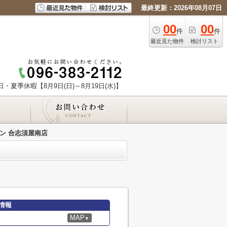
最終更新：2026年08月07日
00
00
件
件
最近見た物件
検討リスト
日・夏季休暇【8月9日(日)～8月19日(水)】
ン 合志須屋南店
情報
MAP
▼