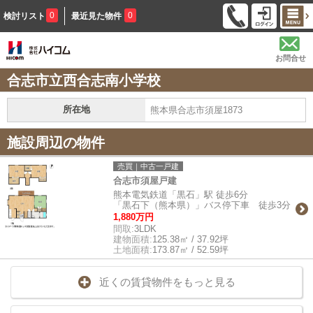
0
0
検討リスト
最近見た物件
お問合せ
合志市立西合志南小学校
所在地
熊本県合志市須屋1873
施設周辺の物件
売買｜中古一戸建
合志市須屋戸建
熊本電気鉄道「黒石」駅 徒歩6分
「黒石下（熊本県）」バス停下車 徒歩3分
1,880万円
間取:
3LDK
建物面積:
125.38㎡ / 37.92坪
土地面積:
173.87㎡ / 52.59坪
近くの賃貸物件をもっと見る