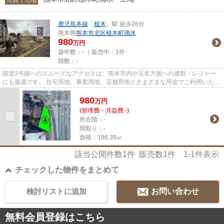
鹿児島本線
「
植木
」駅 徒歩26分
熊本県
熊本市北区
植木町滴水
980
万円
築年数：- ｜販売中：
1件
階数：-
国道3号線へのスムーズなアクセスは、熊本市内や玉名方面への通勤・レジャー
にも最適です。 住宅用地、事業用地、店舗用地とさまざまな用途でご利用いただ
けます！ 熊本中心部へ約30分...
980
万
円
(管理費・共益費 -)
所在階：-
間取り：-
面積：186.39㎡
該当公開件数
1
件 販売数
1
件
1-1
件表示
チェックした物件をまとめて
検討リストに追加
お問い合わせ
無料会員登録はこちら