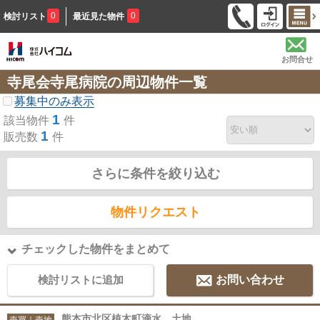
0
0
検討リスト
最近見た物件
お問合せ
寺尾会寺尾病院の周辺物件一覧
募集中のみ表示
1
該当物件
件
1
販売数
件
さらに条件を絞り込む
物件リクエスト
チェックした物件をまとめて
検討リストに追加
お問い合わせ
熊本市北区植木町滴水 土地
売買｜売地