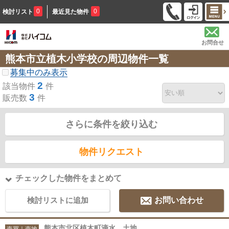
0
0
検討リスト
最近見た物件
お問合せ
熊本市立植木小学校の周辺物件一覧
募集中のみ表示
2
該当物件
件
3
販売数
件
さらに条件を絞り込む
物件リクエスト
チェックした物件をまとめて
検討リストに追加
お問い合わせ
熊本市北区植木町滴水 土地
売買｜売地