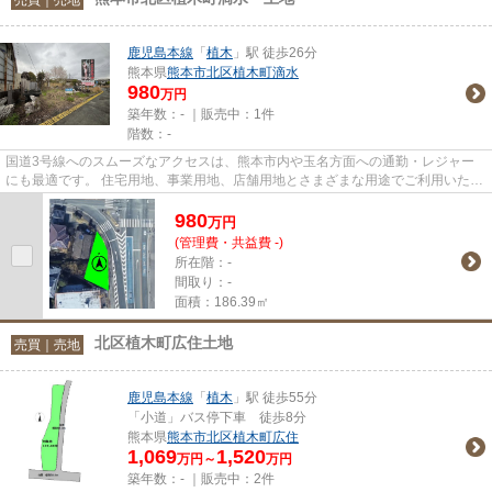
鹿児島本線
「
植木
」駅 徒歩26分
熊本県
熊本市北区
植木町滴水
980
万円
築年数：- ｜販売中：
1件
階数：-
国道3号線へのスムーズなアクセスは、熊本市内や玉名方面への通勤・レジャー
にも最適です。 住宅用地、事業用地、店舗用地とさまざまな用途でご利用いただ
けます！ 熊本中心部へ約30分...
980
万
円
(管理費・共益費 -)
所在階：-
間取り：-
面積：186.39㎡
北区植木町広住土地
売買｜売地
鹿児島本線
「
植木
」駅 徒歩55分
「小道」バス停下車 徒歩8分
熊本県
熊本市北区
植木町広住
1,069
1,520
万円～
万円
築年数：- ｜販売中：
2件