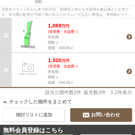
階数：-
北熊本スマートICから車で約10分、利便性と静かな住環境を兼ね備えた土地で
す。多台数の駐車が可能で車の出入りがスムーズな広い敷地は、車移動がメイン
の生活をお考えの方に最適。採...
1,069
万
円
(管理費・共益費 -)
所在階：-
間取り：-
面積：408.00㎡
1,520
万
円
(管理費・共益費 -)
所在階：-
間取り：-
面積：544.00㎡
該当公開件数
2
件 販売数
3
件
1-2
件表示
チェックした物件をまとめて
検討リストに追加
お問い合わせ
無料会員登録はこちら