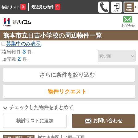
0
0
検討リスト
最近見た物件
お問合せ
熊本市立日吉小学校の周辺物件一覧
募集中のみ表示
3
該当物件
件
2
販売数
件
さらに条件を絞り込む
物件リクエスト
チェックした物件をまとめて
検討リストに追加
お問い合わせ
熊本市南区上ノ郷一丁目
売買｜新築一戸建