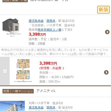
鹿児島本線
「
西熊本
」駅 徒歩12分
「日吉校前」バス停下車 徒歩4分
熊本県
熊本市南区
上ノ郷
１丁目3
3,398
万円
築年数：予定 ｜販売中：
1室
階数：2階建
角地なので日当たりも良く健康的な生活に適しています。ものが多くサービスル
ームが欲しい方にも嬉しい4SLDK。夢のマイホームは思い切って新築の戸建ては
いかがでしょうか。不動産の購...
3,398
万
円
(管理費・共益費 -)
所在階：-
間取り：4LDK＋1S(納戸)
面積：104.33㎡
アメニティL
売買｜一棟マンション
刈草バス停下車 徒歩5分
鹿児島本線
「
西熊本
」駅 徒歩5分