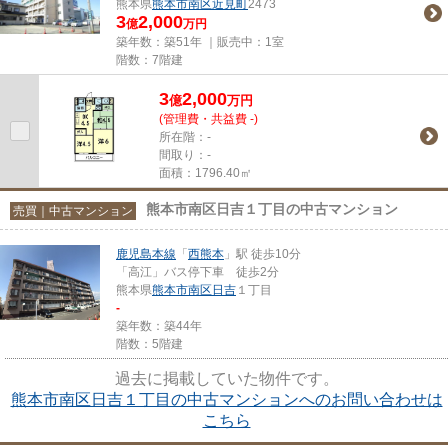
熊本県
熊本市南区
近見町
2473
3
2,000
億
万円
築年数：築51年 ｜販売中：
1室
階数：7階建
3
2,000
億
万
円
(管理費・共益費 -)
所在階：-
間取り：-
面積：1796.40㎡
熊本市南区日吉１丁目の中古マンション
売買｜中古マンション
鹿児島本線
「
西熊本
」駅 徒歩10分
「高江」バス停下車 徒歩2分
熊本県
熊本市南区
日吉
１丁目
-
築年数：築44年
階数：5階建
過去に掲載していた物件です。
熊本市南区日吉１丁目の中古マンションへのお問い合わせは
こちら