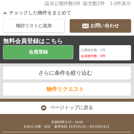
該当公開件数
3
件 販売数
2
件
1-3
件表示
チェックした物件をまとめて
検討リストに追加
お問い合わせ
無料会員登録はこちら
公開物件数：
0
件
会員登録
会員物件数：
0
件
さらに条件を絞り込む
物件リクエスト
ページトップに戻る
営業時間:9:15～18:00
定休日:日曜・祝日・夏季休暇【8月9日(日)～8月19日(水)】