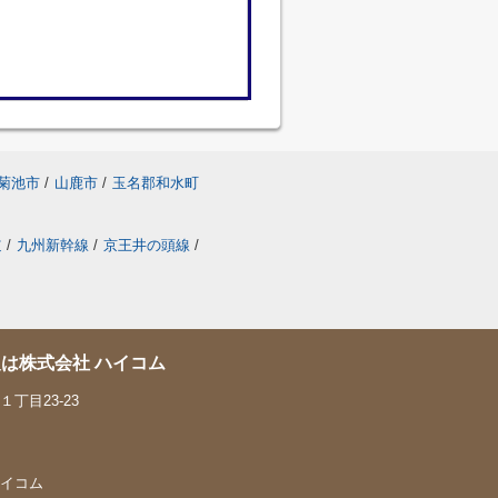
菊池市
/
山鹿市
/
玉名郡和水町
道
/
九州新幹線
/
京王井の頭線
/
は株式会社 ハイコム
丁目23-23
 ハイコム