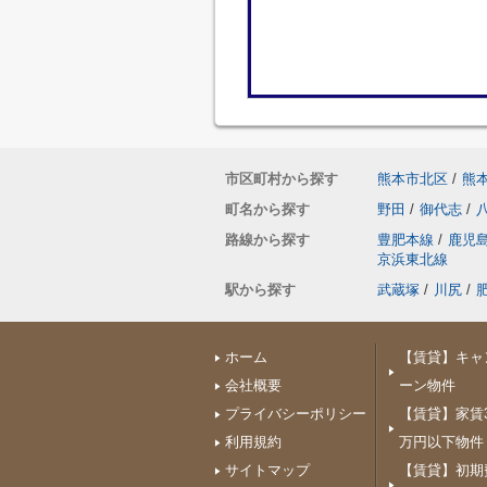
市区町村から探す
熊本市北区
/
熊
町名から探す
野田
/
御代志
/
路線から探す
豊肥本線
/
鹿児
京浜東北線
駅から探す
武蔵塚
/
川尻
/
ホーム
【賃貸】キャ
会社概要
ーン物件
プライバシーポリシー
【賃貸】家賃3
利用規約
万円以下物件
サイトマップ
【賃貸】初期