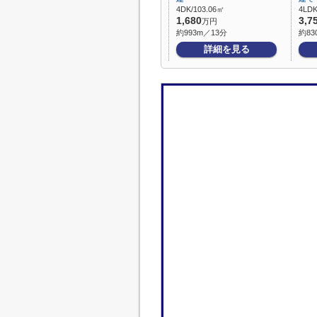
4DK/103.06㎡
4LDK
1,680
3,7
万円
約993m／13分
約83
詳細を見る