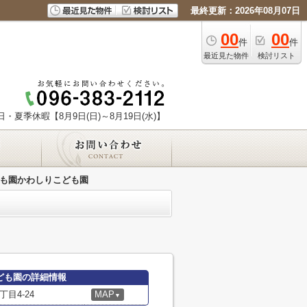
最終更新：2026年08月07日
00
00
件
件
最近見た物件
検討リスト
日・夏季休暇【8月9日(日)～8月19日(水)】
も園かわしりこども園
ども園の詳細情報
目4-24
MAP
▼