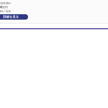
/115.09㎡
50
万円
0m／11分
詳細を見る