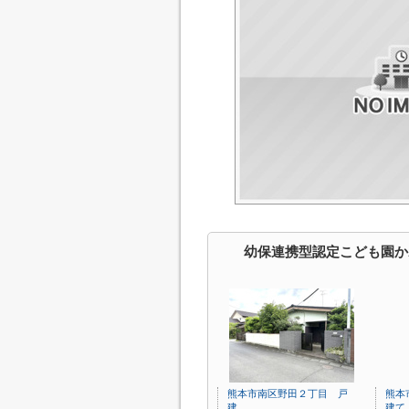
幼保連携型認定こども園か
熊本市南区野田２丁目 戸
熊本
建
建て