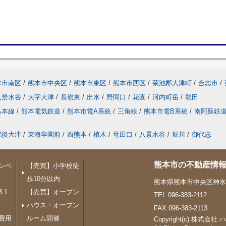
本市南区
/
熊本市中央区
/
熊本市東区
/
熊本市西区
/
菊池郡大津町
/
合志市
/
八景水谷
/
大字大津
/
長嶺東
/
出水
/
野間口
/
花園
/
河内町岳
/
龍田
島本線
/
熊本電気鉄道
/
熊本市電A系統
/
三角線
/
熊本市電B系統
/
南阿蘇鉄
肥後大津
/
東海学園前
/
西熊本
/
植木
/
竜田口
/
八景水谷
/
堀川
/
御代志
熊本市の不動産情報
ンペ
【売買】小学校徒
歩10分以内
熊本県熊本市中央区神水１
.1
【売買】オープン
TEL:096-383-2112
ハウス・オープン
FAX:096-383-2113
費用
ルーム開催
Copyright(c) 株式会社