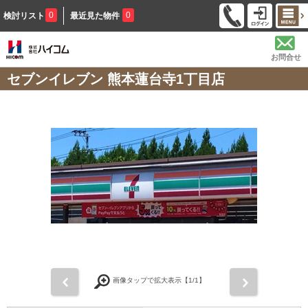
0
0
検討リスト
最近見た物件
お問合せ
セブンイレブン 熊本蓮台寺1丁目店
前
次
画像タップで拡大表示【
1
/1】