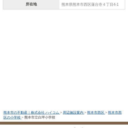
所在地
熊本県熊本市西区蓮台寺４丁目4-1
熊本市の不動産｜株式会社 ハイコム
>
周辺施設案内
>
熊本市西区
>
熊本市西
区の小学校
>
熊本市立白坪小学校