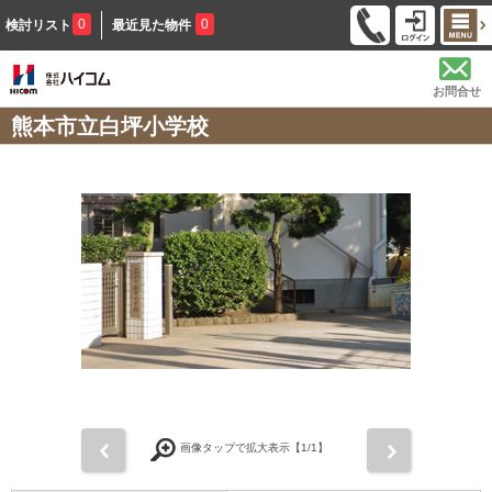
0
0
検討リスト
最近見た物件
お問合せ
熊本市立白坪小学校
前
次
画像タップで拡大表示【
1
/1】