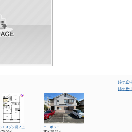
錦ケ丘
錦ケ丘
ＳＴメゾン尾ノ上
コーポＳＴ
/70.00㎡
2DK/30.25㎡