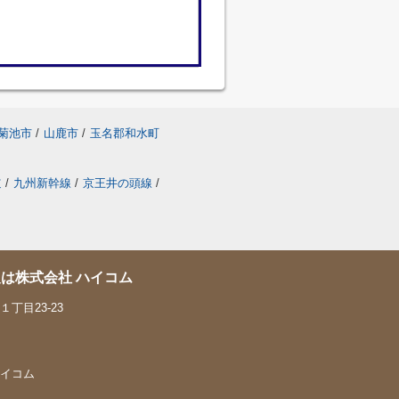
菊池市
/
山鹿市
/
玉名郡和水町
道
/
九州新幹線
/
京王井の頭線
/
は株式会社 ハイコム
丁目23-23
 ハイコム