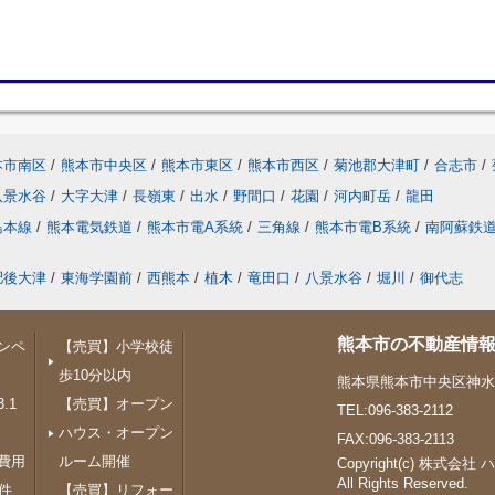
本市南区
/
熊本市中央区
/
熊本市東区
/
熊本市西区
/
菊池郡大津町
/
合志市
/
八景水谷
/
大字大津
/
長嶺東
/
出水
/
野間口
/
花園
/
河内町岳
/
龍田
島本線
/
熊本電気鉄道
/
熊本市電A系統
/
三角線
/
熊本市電B系統
/
南阿蘇鉄
肥後大津
/
東海学園前
/
西熊本
/
植木
/
竜田口
/
八景水谷
/
堀川
/
御代志
熊本市の不動産情報
ンペ
【売買】小学校徒
歩10分以内
熊本県熊本市中央区神水１
.1
【売買】オープン
TEL:096-383-2112
ハウス・オープン
FAX:096-383-2113
費用
ルーム開催
Copyright(c) 株式会社
All Rights Reserved.
件
【売買】リフォー