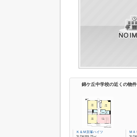
錦ケ丘中学校の近くの物件
Ｋ＆Ｍ京塚ハイツ
ＭＡ
3LDK/89.75㎡
3LDK