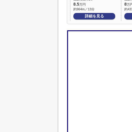
8.5
8
万円
万
約964m／13分
約43
詳細を見る