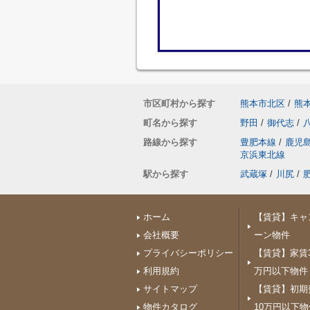
市区町村から探す
熊本市北区
/
熊
町名から探す
野田
/
御代志
/
路線から探す
豊肥本線
/
鹿児
京浜東北線
駅から探す
武蔵塚
/
川尻
/
ホーム
【賃貸】キャ
会社概要
ーン物件
プライバシーポリシー
【賃貸】家賃3
利用規約
万円以下物件
サイトマップ
【賃貸】初期
物件カタログ
10万円以下物