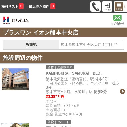
0
0
検討リスト
最近見た物件
お問合せ
プラスワン イオン熊本中央店
所在地
熊本県熊本市中央区大江４丁目2-1
施設周辺の物件
賃貸｜店舗事務所
KAMINOURA SAMURAI BLD．
熊本電気鉄道「藤崎宮前」駅 徒歩6分
「白川公園前（熊本県）」バス停下車 徒歩
3分
熊本市電A系統「水道町」駅 徒歩8分
23.397万円
間取:
-
建物面積:
- / 21.27坪
土地面積:
- / -
敷金/礼金:
4ヶ月/0ヶ月
賃貸｜アパート