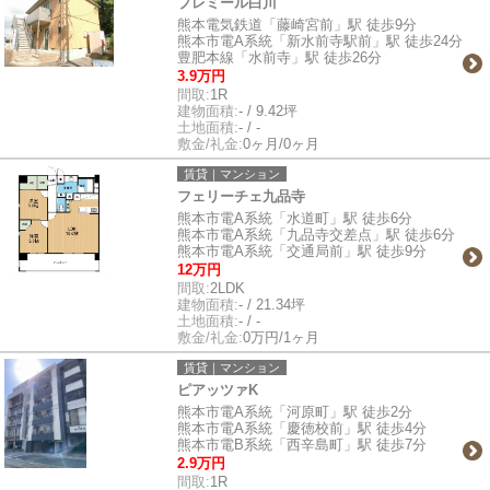
プレミール白川
熊本電気鉄道「藤崎宮前」駅 徒歩9分
熊本市電A系統「新水前寺駅前」駅 徒歩24分
豊肥本線「水前寺」駅 徒歩26分
3.9万円
間取:
1R
建物面積:
- / 9.42坪
土地面積:
- / -
敷金/礼金:
0ヶ月/0ヶ月
賃貸｜マンション
フェリーチェ九品寺
熊本市電A系統「水道町」駅 徒歩6分
熊本市電A系統「九品寺交差点」駅 徒歩6分
熊本市電A系統「交通局前」駅 徒歩9分
12万円
間取:
2LDK
建物面積:
- / 21.34坪
土地面積:
- / -
敷金/礼金:
0万円/1ヶ月
賃貸｜マンション
ピアッツァK
熊本市電A系統「河原町」駅 徒歩2分
熊本市電A系統「慶徳校前」駅 徒歩4分
熊本市電B系統「西辛島町」駅 徒歩7分
2.9万円
間取:
1R