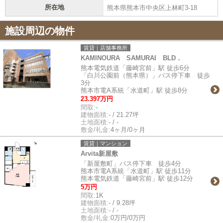
所在地
熊本県熊本市中央区上林町3-18
施設周辺の物件
賃貸｜店舗事務所
KAMINOURA SAMURAI BLD．
熊本電気鉄道「藤崎宮前」駅 徒歩6分
「白川公園前（熊本県）」バス停下車 徒歩
3分
熊本市電A系統「水道町」駅 徒歩8分
23.397万円
間取:
-
建物面積:
- / 21.27坪
土地面積:
- / -
敷金/礼金:
4ヶ月/0ヶ月
賃貸｜マンション
Arvita新屋敷
「新屋敷町」バス停下車 徒歩4分
熊本市電A系統「水道町」駅 徒歩11分
熊本電気鉄道「藤崎宮前」駅 徒歩12分
5万円
間取:
1K
建物面積:
- / 9.28坪
土地面積:
- / -
敷金/礼金:
0万円/0万円