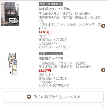
賃貸｜店舗事務所
城東町タウンビル飛鳥
熊本市電A系統「通町筋」駅 徒歩5分
熊本市電A系統「熊本城・市役所前」駅 徒歩
6分
「熊本ホテルキャッスル前」バス停下車 徒
歩1分
14.85万円
間取:
1R
建物面積:
- / 20.35坪
土地面積:
- / -
敷金/礼金:
1ヶ月/0万円
賃貸｜マンション
表参道グレイスＫ
「藤崎宮前」バス停下車 徒歩5分
熊本電気鉄道「藤崎宮前」駅 徒歩6分
15.3万円
間取:
3LDK
建物面積:
- / 26.32坪
土地面積:
- / -
敷金/礼金:
0万円/1ヶ月
近くの賃貸物件をもっと見る