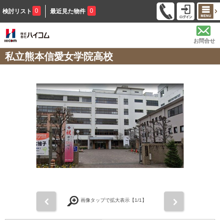
0
0
検討リスト
最近見た物件
お問合せ
私立熊本信愛女学院高校
前
次
画像タップで拡大表示【
1
/1】