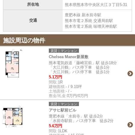
所在地
熊本県熊本市中央区大江３丁目5-31
豊肥本線 新水前寺駅
交通
熊本市電２系統 交通局前駅
熊本市電２系統 味噌天神前駅
施設周辺の物件
賃貸｜マンション
Chelsea Manor新屋敷
熊本電気鉄道「藤崎宮前」駅 徒歩18分
「大江川鶴」バス停下車 徒歩1分
「大江川鶴」バス停下車 徒歩1分
5.1万円
間取:
1R
建物面積:
- / 9.10坪
土地面積:
- / -
敷金/礼金:
0万円/0万円
賃貸｜マンション
アサヒ駅前ビル
豊肥本線「水前寺」駅 徒歩2分
「水前寺駅前」バス停下車 徒歩2分
5.6万円
間取:
1LDK