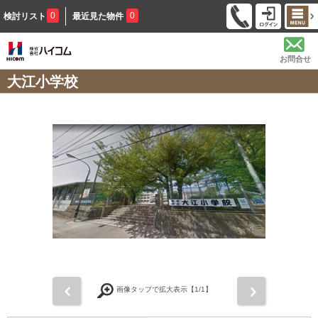
0
0
検討リスト
最近見た物件
お問合せ
大江小学校
前
次
画像タップで拡大表示【
1
/1】