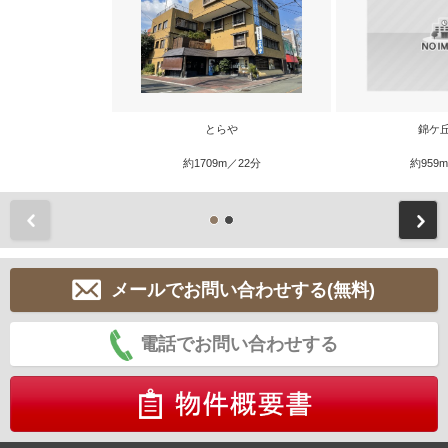
とらや
錦ケ
約1709m／22分
約959
前
メールでお問い合わせする(無料)
電話でお問い合わせする