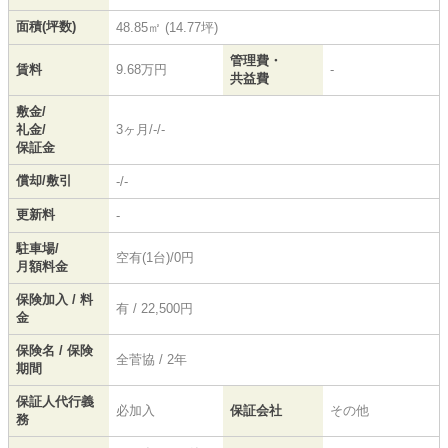
面積(坪数)
48.85㎡ (14.77坪)
管理費・
賃料
9.68万円
-
共益費
敷金/
礼金/
3ヶ月/-/-
保証金
償却/敷引
-/-
更新料
-
駐車場/
空有(1台)/0円
月額料金
保険加入 / 料
有 / 22,500円
金
保険名 / 保険
全菅協 / 2年
期間
保証人代行義
必加入
保証会社
その他
務