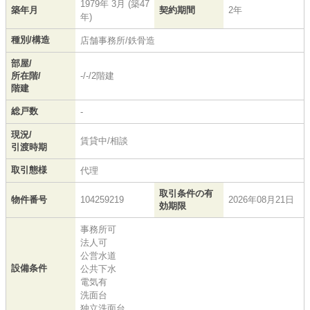
1979年 3月 (築47
築年月
契約期間
2年
年)
種別/構造
店舗事務所/鉄骨造
部屋/
所在階/
-/-/2階建
階建
総戸数
-
現況/
賃貸中/相談
引渡時期
取引態様
代理
取引条件の有
物件番号
104259219
2026年08月21日
効期限
事務所可
法人可
公営水道
設備条件
公共下水
電気有
洗面台
独立洗面台