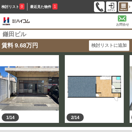
0
1
検討リスト
最近見た物件
お問合せ
鎌田ビル
賃料
9.68
万円
検討リストに追加
1/14
2/14