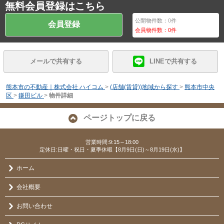
無料会員登録はこちら
公開物件数：
0
件
会員登録
会員物件数：
0
件
メールで共有する
LINEで共有する
熊本市の不動産｜株式会社 ハイコム
>
(店舗(賃貸))地域から探す
>
熊本市中央
区
>
鎌田ビル
>
物件詳細
ページトップに戻る
営業時間:9:15～18:00
定休日:日曜・祝日・夏季休暇【8月9日(日)～8月19日(水)】
ホーム
会社概要
お問い合わせ