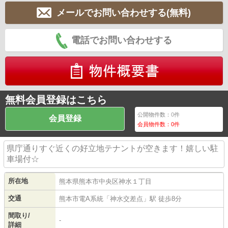
メールでお問い合わせする(無料)
電話でお問い合わせする
無料会員登録はこちら
公開物件数：
0
件
会員登録
会員物件数：
0
件
県庁通りすぐ近くの好立地テナントが空きます！嬉しい駐
車場付☆
所在地
熊本県
熊本市中央区
神水
１丁目
交通
熊本市電A系統
「
神水交差点
」駅 徒歩8分
間取り/
-
詳細