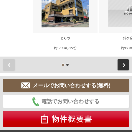
とらや
錦ケ
約1709m／22分
約959
前
メールでお問い合わせする(無料)
電話でお問い合わせする