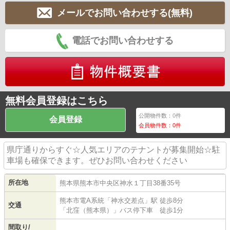
メールでお問い合わせする(無料)
電話でお問い合わせする
無料会員登録はこちら
公開物件数：
0
件
会員登録
会員物件数：
0
件
県庁通りからすぐ☆人気エリアのテナントが募集開始☆駐
車場も確保できます。ぜひお問い合わせください
所在地
熊本県
熊本市中央区
神水
１丁目38番35号
熊本市電A系統
「
神水交差点
」駅 徒歩8分
交通
「北窪（熊本県）」バス停下車 徒歩1分
間取り/