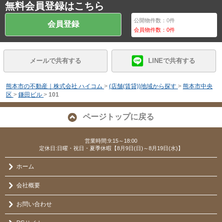
無料会員登録はこちら
公開物件数：
0
件
会員登録
会員物件数：
0
件
メールで共有する
LINEで共有する
熊本市の不動産｜株式会社 ハイコム
>
(店舗(賃貸))地域から探す
>
熊本市中央
区
>
鎌田ビル
>
101
ページトップに戻る
営業時間:9:15～18:00
定休日:日曜・祝日・夏季休暇【8月9日(日)～8月19日(水)】
ホーム
会社概要
お問い合わせ