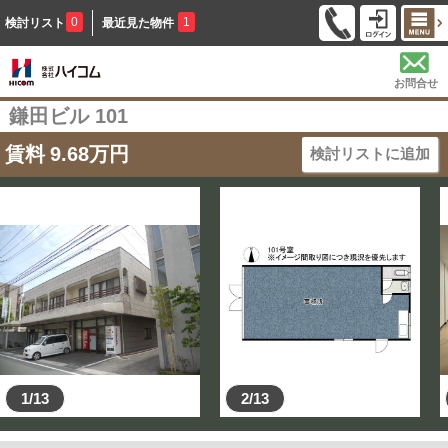
0
1
検討リスト
最近見た物件
お問合せ
鎌田ビル 101
賃料
9.68
万円
検討リストに追加
1/13
2/13