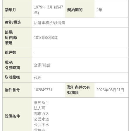
1979年 3月 (築47
築年月
契約期間
2年
年)
種別/構造
店舗事務所/鉄骨造
部屋/
所在階/
101/1階/2階建
階建
総戸数
-
現況/
空家/相談
引渡時期
取引態様
代理
取引条件の有
物件番号
102849771
2026年08月21日
効期限
事務所可
法人可
都市ガス
設備条件
公営水道
公共下水
電気有