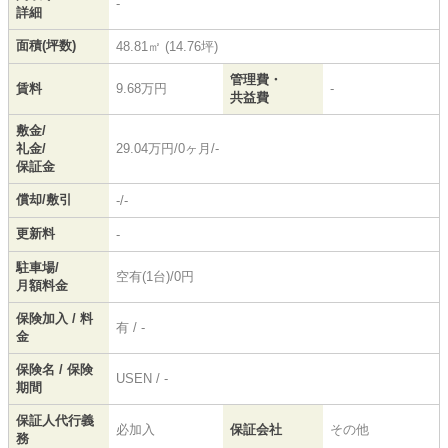
-
詳細
面積(坪数)
48.81㎡ (14.76坪)
管理費・
賃料
9.68万円
-
共益費
敷金/
礼金/
29.04万円/0ヶ月/-
保証金
償却/敷引
-/-
更新料
-
駐車場/
空有(1台)/0円
月額料金
保険加入 / 料
有 / -
金
保険名 / 保険
USEN / -
期間
保証人代行義
必加入
保証会社
その他
務